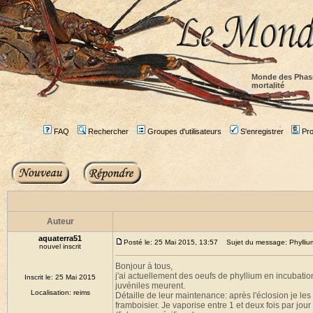
Monde des Phas
mortalité
FAQ
Rechercher
Groupes d'utilisateurs
S'enregistrer
Prof
Auteur
aquaterra51
Posté le: 25 Mai 2015, 13:57
Sujet du message: Phyllium 
nouvel inscrit
Bonjour à tous,
j'ai actuellement des oeufs de phyllium en incubatio
Inscrit le: 25 Mai 2015
juvéniles meurent.
Localisation: reims
Détaille de leur maintenance: après l'éclosion je le
framboisier. Je vaporise entre 1 et deux fois par jou