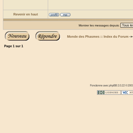
Revenir en haut
Montrer les messages depuis:
Monde des Phasmes :: Index du Forum
-
Page
1
sur
1
Fonctionne avec
phpBB
2.0.22 © 2001