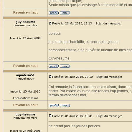
(fishroom spécifique).
Seule raison que j'ai envisagé à cette mortalité et
Revenir en haut
guy-heaume
Posté le: 26 Mai 2015, 12:13
Sujet du message:
nouveau membre
bonjour
Inscrit le: 24 Aoû 2008
je dirai trop d'humidité, et ronces trop jeunes
personnellement je ne pulvérise aucune de mes esp
Guy-heaume
Revenir en haut
aquaterra51
Posté le: 04 Juin 2015, 22:10
Sujet du message:
nouvel inscrit
J'ai remonté la fauna box dans ma maison, donc temp
porter. Par contre vous me dite ronces trop jeunes, 
Inscrit le: 25 Mai 2015
terrain devant chez moi.
Localisation: reims
Revenir en haut
guy-heaume
Posté le: 05 Juin 2015, 10:31
Sujet du message:
nouveau membre
ne prend pas les jeunes pouces
Inscrit le: 24 Aoû 2008