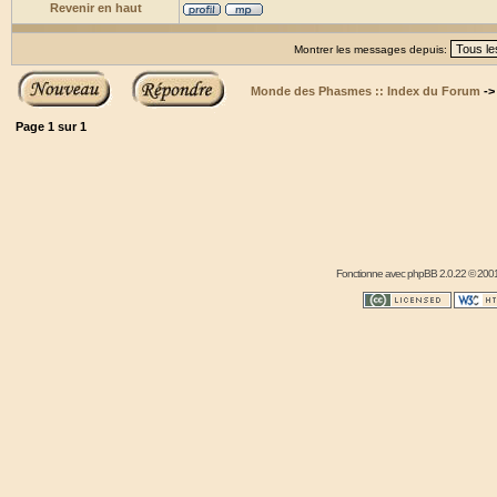
Revenir en haut
Montrer les messages depuis:
Monde des Phasmes :: Index du Forum
-
Page
1
sur
1
Fonctionne avec
phpBB
2.0.22 © 2001