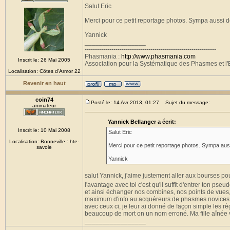
Salut Eric
Merci pour ce petit reportage photos. Sympa aussi d
Yannick
_________________
----------------------------------------------------------------
Phasmania :
http://www.phasmania.com
Inscrit le: 26 Mai 2005
Association pour la Systématique des Phasmes et l'E
Localisation: Côtes d'Armor 22
Revenir en haut
coin74
Posté le: 14 Avr 2013, 01:27
Sujet du message:
animateur
Yannick Bellanger a écrit:
Inscrit le: 10 Mai 2008
Salut Eric
Localisation: Bonneville : hte-
Merci pour ce petit reportage photos. Sympa auss
savoie
Yannick
salut Yannick, j'aime justement aller aux bourses p
l'avantage avec toi c'est qu'il suffit d'entrer ton pse
et ainsi échanger nos combines, nos points de vues, ce
maximum d'info au acquéreurs de phasmes novices, l
avec ceux ci, je leur ai donné de façon simple les règ
beaucoup de mort on un nom erroné. Ma fille aînée v
_________________