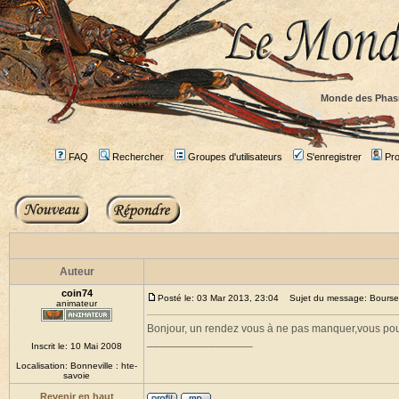
Monde des Phas
FAQ
Rechercher
Groupes d'utilisateurs
S'enregistrer
Prof
Auteur
coin74
Posté le: 03 Mar 2013, 23:04
Sujet du message: Bourse Pa
animateur
Bonjour, un rendez vous à ne pas manquer,vous pouve
_________________
Inscrit le: 10 Mai 2008
Localisation: Bonneville : hte-
savoie
Revenir en haut