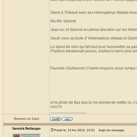
Stand à Thibault avec ses
Heteropteryx dilatata
tous 
Ma fille Salomé
Jean-luc et Salomé en pleine discution sur les
Heter
Sarah avec sa boite d'
Heteropteryx dilatata
et Salom
Le stand de rémi qui fait tout pour transmettre sa pa
Phyllium westwoodii
jeunes, d'ailleurs merci pour ton
Fauvelle (Guillaume) Charles toujours aussi sympa e
et la photo de Baz que je me permet de mettre ici, c'e
coin74
_________________
Revenir en haut
Yannick Bellanger
Posté le: 13 Avr 2013, 14:51
Sujet du message: