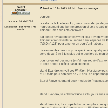
coin74
Posté le: 10 Avr 2013, 04:44
Sujet du message:
animateur
bonjour,
Inscrit le: 10 Mai 2008
la salle de la ficelle est top, très conviviale, j'ai d
heureusement une bonne pression et cela repart, un
Localisation: Bonneville : hte-
savoie
Thibault...mes filles étaient ravies...
par contre niveau phasmes vivant cela devient vraim
Thibault et représenter au moins deux espèces de Ph
(P.S.G n°128) pour amener un peu d'animation...
niveau mantes beaucoup de spécimens...quelques iul
serre devait être 3 fois plus petite que lors de mon 
pour ce qui est des morts je n'ai rien trouvé d'extrao
et cette année il n'était pas disponible...
stand Evandro, on voit ses
Phyllium bioculatum pulc
et L3 mâle pour son petit de 7-8 ans...en espérant qu
Baz et Fauvelle, quand deux modos de Phasmes.com se 
stand Evandro, sa collaboratrice est toujours aussi m
stand Lemoine, il a coupé la barbe...en phasmes qu
alors qu'il disposait d'une souche de
Phyllium giga