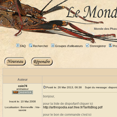
Monde des Phas
FAQ
Rechercher
Groupes d'utilisateurs
S'enregistrer
Prof
Auteur
coin74
Posté le: 26 Mar 2013, 06:38
Sujet du message: disponibil
animateur
bonjour,
Inscrit le: 10 Mai 2008
pour la liste de dispo/tarif cliquer ici
http://arthropodia.earl.free.fr/TarifsBlog.pdf
Localisation: Bonneville : hte-
savoie
pour le bon de commande c'est ici