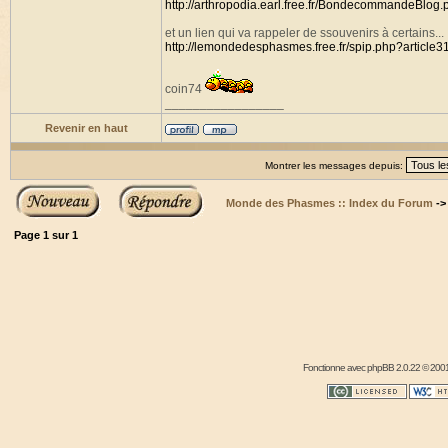
http://arthropodia.earl.free.fr/BondecommandeBlog.
et un lien qui va rappeler de ssouvenirs à certains...
http://lemondedesphasmes.free.fr/spip.php?article3
coin74
_________________
Revenir en haut
Montrer les messages depuis:
Monde des Phasmes :: Index du Forum
-
Page
1
sur
1
Fonctionne avec
phpBB
2.0.22 © 2001