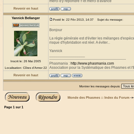
merci d'y repondre !! et merci d'avance
Revenir en haut
Yannick Bellanger
Posté le: 22 Fév 2013, 14:37
Sujet du message:
Bonjour
La règle générale est d'éviter les mélanges d'espèc
risque d'hybridation est réel. A éviter...
Yannick
_________________
----------------------------------------------------------------
Inscrit le: 26 Mai 2005
Phasmania :
http://www.phasmania.com
Association pour la Systématique des Phasmes et l'E
Localisation: Côtes d'Armor 22
Revenir en haut
Montrer les messages depuis:
Monde des Phasmes :: Index du Forum
-
Page
1
sur
1