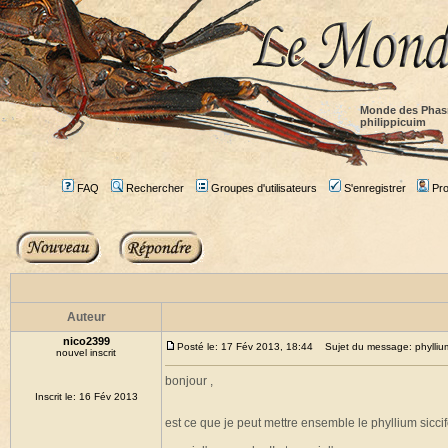
Monde des Phas
philippicuim
FAQ
Rechercher
Groupes d'utilisateurs
S'enregistrer
Prof
Auteur
nico2399
Posté le: 17 Fév 2013, 18:44
Sujet du message: phyllium s
nouvel inscrit
bonjour ,
Inscrit le: 16 Fév 2013
est ce que je peut mettre ensemble le phyllium siccif