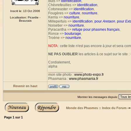
Buis =>
identification
,
Chèvrefeuilles =>
identification
,
Cotoneaster =>
identification
,
Inscrit le: 13 Oct 2006
Fougères =>
culture
,
nourriture
,
Kerria =>
nourriture
,
Localisation: Picardie -
Beauvais
Millepertuis =>
identification
,
pour
Aretaon
,
pour
Ext
Noisetier =>
nourriture
,
Pyracantha =>
refuge pour phasmes français
,
Ronce =>
bouturage
,
Troène =>
nourriture
,
NOTA
: cette liste n'est pas encore à jour et sera com
NE PAS OUBLIER
les articles à ce sujet sur le site :
Cordialement,
alpha
_________________
mon site photo :
www.photo-expo.fr
Phasmania :
www.phasmania.fr
Revenir en haut
Montrer les messages depuis:
Monde des Phasmes :: Index du Forum
-
Page
1
sur
1