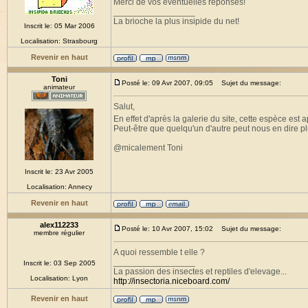
Merci de vos éventuelles réponses!
_________________
La brioche la plus insipide du net!
Inscrit le: 05 Mar 2006
Localisation: Strasbourg
Revenir en haut
Toni
Posté le: 09 Avr 2007, 09:05
Sujet du message:
animateur
Salut,
En effet d'après la galerie du site, cette espèce est
Peut-être que quelqu'un d'autre peut nous en dire pl
@micalement Toni
Inscrit le: 23 Avr 2005
Localisation: Annecy
Revenir en haut
alex112233
Posté le: 10 Avr 2007, 15:02
Sujet du message:
membre régulier
A quoi ressemble t elle ?
_________________
Inscrit le: 03 Sep 2005
La passion des insectes et reptiles d'elevage...
Localisation: Lyon
http://insectoria.niceboard.com/
Revenir en haut