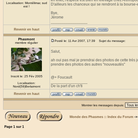
en effet, l'espèce est bien en élevage chez Arthropod
Localisation: Montélimar, sud
D'ailleurs les chanceux qui se rendront à la bourse
est !
Bye,
Jérome
_________________
Revenir en haut
Phasmont
Posté le: 11 Avr 2007, 17:39
Sujet du message:
membre régulier
Salut,
ah oui pas mal je prendrai des photos de cette trés jo
prendre des photos des autres "nouveautés"
Inscrit le: 25 Fév 2005
@+ Foucault
_________________
Localisation:
De la part d'un ch'ti
Nord(59)Berlaimont
Revenir en haut
Montrer les messages depuis:
Monde des Phasmes :: Index du Forum
-
Page
1
sur
1