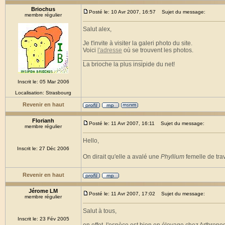
Briochus
Posté le: 10 Avr 2007, 16:57
Sujet du message:
membre régulier
Salut alex,
Je t'invite à visiter la galeri photo du site.
Voici
l'adresse
où se trouvent les photos.
_________________
La brioche la plus insipide du net!
Inscrit le: 05 Mar 2006
Localisation: Strasbourg
Revenir en haut
Florianh
Posté le: 11 Avr 2007, 16:11
Sujet du message:
membre régulier
Hello,
Inscrit le: 27 Déc 2006
On dirait qu'elle a avalé une
Phyllium
femelle de tra
Revenir en haut
Jérome LM
Posté le: 11 Avr 2007, 17:02
Sujet du message:
membre régulier
Salut à tous,
Inscrit le: 23 Fév 2005