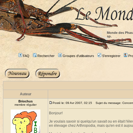
Monde des Phas
sp.
FAQ
Rechercher
Groupes d'utilisateurs
S'enregistrer
Prof
Auteur
Briochus
Posté le: 09 Avr 2007, 02:15
Sujet du message: Concern
membre régulier
Bonjour!
Je voulais savoir si quelqu'un savait ou en était l'é
en élevage chez Arthropodia, mais qu'en est il aujou