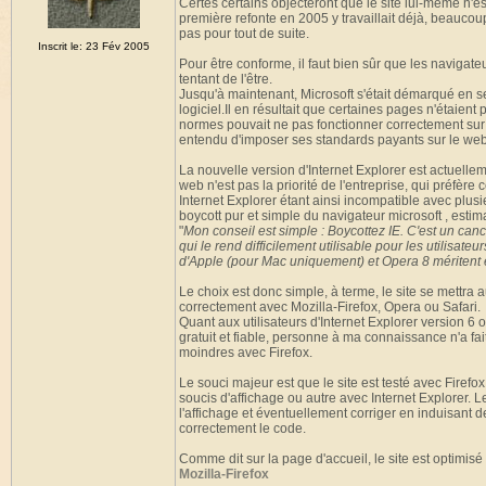
Certes certains objecteront que le site lui-même n'
première refonte en 2005 y travaillait déjà, beaucou
pas pour tout de suite.
Inscrit le: 23 Fév 2005
Pour être conforme, il faut bien sûr que les navigat
tentant de l'être.
Jusqu'à maintenant, Microsoft s'était démarqué en 
logiciel.Il en résultait que certaines pages n'étaie
normes pouvait ne pas fonctionner correctement sur u
entendu d'imposer ses standards payants sur le web
La nouvelle version d'Internet Explorer est actuell
web n'est pas la priorité de l'entreprise, qui préfère 
Internet Explorer étant ainsi incompatible avec plusie
boycott pur et simple du navigateur microsoft , estiman
"
Mon conseil est simple : Boycottez IE. C'est un canc
qui le rend difficilement utilisable pour les utilisate
d'Apple (pour Mac uniquement) et Opera 8 méritent
Le choix est donc simple, à terme, le site se mettra
correctement avec Mozilla-Firefox, Opera ou Safari.
Quant aux utilisateurs d'Internet Explorer version 6 o
gratuit et fiable, personne à ma connaissance n'a fait
moindres avec Firefox.
Le souci majeur est que le site est testé avec Fire
soucis d'affichage ou autre avec Internet Explorer. Le
l'affichage et éventuellement corriger en induisant de
correctement le code.
Comme dit sur la page d'accueil, le site est optimis
Mozilla-Firefox