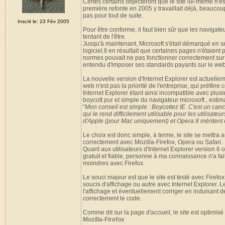
Certes certains objecteront que le site lui-même n'
première refonte en 2005 y travaillait déjà, beaucou
pas pour tout de suite.
Inscrit le: 23 Fév 2005
Pour être conforme, il faut bien sûr que les navigat
tentant de l'être.
Jusqu'à maintenant, Microsoft s'était démarqué en 
logiciel.Il en résultait que certaines pages n'étaie
normes pouvait ne pas fonctionner correctement sur u
entendu d'imposer ses standards payants sur le web
La nouvelle version d'Internet Explorer est actuell
web n'est pas la priorité de l'entreprise, qui préfère 
Internet Explorer étant ainsi incompatible avec plusie
boycott pur et simple du navigateur microsoft , estiman
"
Mon conseil est simple : Boycottez IE. C'est un canc
qui le rend difficilement utilisable pour les utilisate
d'Apple (pour Mac uniquement) et Opera 8 méritent
Le choix est donc simple, à terme, le site se mettra
correctement avec Mozilla-Firefox, Opera ou Safari.
Quant aux utilisateurs d'Internet Explorer version 6 o
gratuit et fiable, personne à ma connaissance n'a fait
moindres avec Firefox.
Le souci majeur est que le site est testé avec Fire
soucis d'affichage ou autre avec Internet Explorer. Le
l'affichage et éventuellement corriger en induisant de
correctement le code.
Comme dit sur la page d'accueil, le site est optimis
Mozilla-Firefox