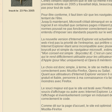
Certes certains objecteront que le site lui-même n'
première refonte en 2005 y travaillait déjà, beaucou
pas pour tout de suite.
Inscrit le: 23 Fév 2005
Pour être conforme, il faut bien sûr que les navigat
tentant de l'être.
Jusqu'à maintenant, Microsoft s'était démarqué en 
logiciel.Il en résultait que certaines pages n'étaie
normes pouvait ne pas fonctionner correctement sur u
entendu d'imposer ses standards payants sur le web
La nouvelle version d'Internet Explorer est actuell
web n'est pas la priorité de l'entreprise, qui préfère 
Internet Explorer étant ainsi incompatible avec plusie
boycott pur et simple du navigateur microsoft , estiman
"
Mon conseil est simple : Boycottez IE. C'est un canc
qui le rend difficilement utilisable pour les utilisate
d'Apple (pour Mac uniquement) et Opera 8 méritent
Le choix est donc simple, à terme, le site se mettra
correctement avec Mozilla-Firefox, Opera ou Safari.
Quant aux utilisateurs d'Internet Explorer version 6 o
gratuit et fiable, personne à ma connaissance n'a fait
moindres avec Firefox.
Le souci majeur est que le site est testé avec Fire
soucis d'affichage ou autre avec Internet Explorer. Le
l'affichage et éventuellement corriger en induisant de
correctement le code.
Comme dit sur la page d'accueil, le site est optimis
Mozilla-Firefox