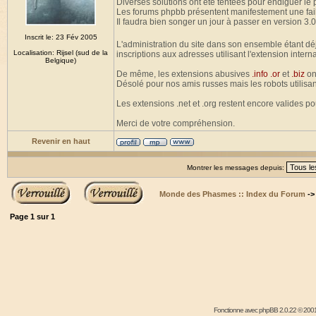
Diverses solutions ont été tentées pour endiguer le
Les forums phpbb présentent manifestement une fail
Il faudra bien songer un jour à passer en version 3.0
Inscrit le: 23 Fév 2005
L'administration du site dans son ensemble étant dé
Localisation: Rijsel (sud de la
inscriptions aux adresses utilisant l'extension intern
Belgique)
De même, les extensions abusives
.info .or
et
.biz
on
Désolé pour nos amis russes mais les robots utilisan
Les extensions .net et .org restent encore valides p
Merci de votre compréhension.
Revenir en haut
Montrer les messages depuis:
Monde des Phasmes :: Index du Forum
-
Page
1
sur
1
Fonctionne avec
phpBB
2.0.22 © 2001