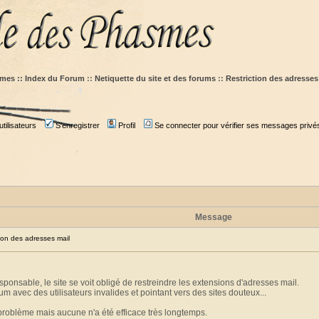
mes :: Index du Forum
::
Netiquette du site et des forums
::
Restriction des adresses
tilisateurs
S'enregistrer
Profil
Se connecter pour vérifier ses messages privé
Message
on des adresses mail
ponsable, le site se voit obligé de restreindre les extensions d'adresses mail.
um avec des utilisateurs invalides et pointant vers des sites douteux...
 problème mais aucune n'a été efficace très longtemps.