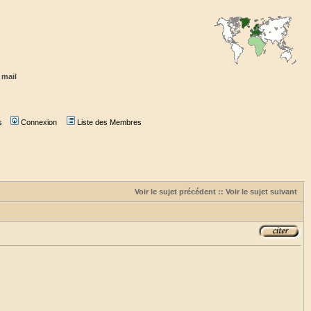
 mail
s
Connexion
Liste des Membres
Voir le sujet précédent
::
Voir le sujet suivant