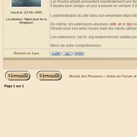
Les forums phpbb présentent manifestement une fail
Il faudra bien songer un jour à passer en version 3.0
Inscrit le: 23 Fév 2005
L'administration du site dans son ensemble étant dé
Localisation: Rijsel (sud de la
Belgique)
De même, les extensions abusives
.info .or
et
.biz
on
Désolé pour nos amis russes mais les robots utilisan
Les extensions .net et .org restent encore valides p
Merci de votre compréhension.
Revenir en haut
Monde des Phasmes :: Index du Forum
-
Page
1
sur
1