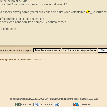
le de ce point de vue.
 pour les forums mais ce n'est pas encore d'actualité.
jà assez contraignante (merci aux coups de pattes des volontaires
), le forum f
t été bannies ainsi que l'extension
.ru
t ces extensions sont trop nombreux pour faire face...
our le moment.
Montrer les messages depuis:
>
Netiquette du site et des forums
Fonctionne avec
phpBB
2.0.22 © 2001, 2007 phpBB Group : :
Le Monde des Phasmes
, 1999-2010