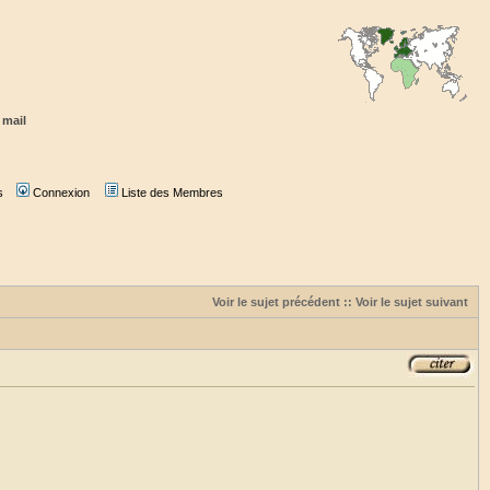
 mail
s
Connexion
Liste des Membres
Voir le sujet précédent
::
Voir le sujet suivant