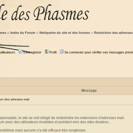
mes :: Index du Forum
::
Netiquette du site et des forums
::
Restriction des adresses
tilisateurs
S'enregistrer
Profil
Se connecter pour vérifier ses messages privé
Message
on des adresses mail
ponsable, le site se voit obligé de restreindre les extensions d'adresses mail.
um avec des utilisateurs invalides et pointant vers des sites douteux...
 problème mais aucune n'a été efficace très longtemps.