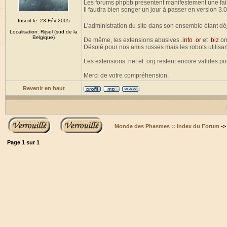
Les forums phpbb présentent manifestement une fail
Il faudra bien songer un jour à passer en version 3.0
Inscrit le: 23 Fév 2005
L'administration du site dans son ensemble étant dé
Localisation: Rijsel (sud de la
Belgique)
De même, les extensions abusives
.info .or
et
.biz
on
Désolé pour nos amis russes mais les robots utilisan
Les extensions .net et .org restent encore valides p
Merci de votre compréhension.
Revenir en haut
Monde des Phasmes :: Index du Forum
-
Page
1
sur
1