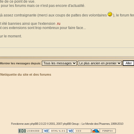
le de ce point de vue.
 pour les forums mais ce n'est pas encore d'actualité.
jà assez contraignante (merci aux coups de pattes des volontaires
), le forum f
t été bannies ainsi que l'extension
.ru
t ces extensions sont trop nombreux pour faire face...
our le moment.
Montrer les messages depuis:
>
Netiquette du site et des forums
Fonctionne avec
phpBB
2.0.22 © 2001, 2007 phpBB Group : :
Le Monde des Phasmes
, 1999-2010