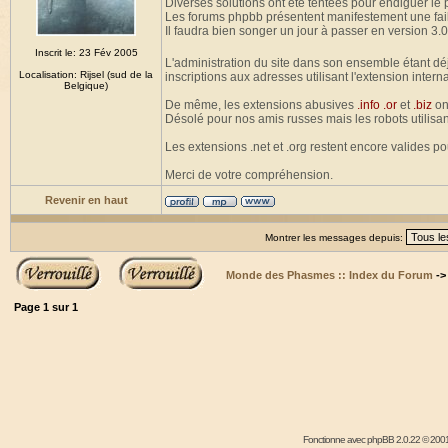
Diverses solutions ont été tentées pour endiguer le
Les forums phpbb présentent manifestement une fail
Il faudra bien songer un jour à passer en version 3.0
Inscrit le: 23 Fév 2005
L'administration du site dans son ensemble étant dé
Localisation: Rijsel (sud de la
inscriptions aux adresses utilisant l'extension intern
Belgique)
De même, les extensions abusives
.info .or
et
.biz
on
Désolé pour nos amis russes mais les robots utilisan
Les extensions .net et .org restent encore valides p
Merci de votre compréhension.
Revenir en haut
Montrer les messages depuis:
Monde des Phasmes :: Index du Forum
-
Page
1
sur
1
Fonctionne avec
phpBB
2.0.22 © 2001