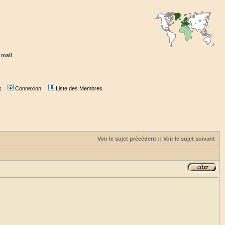
 mail
s
Connexion
Liste des Membres
Voir le sujet précédent
::
Voir le sujet suivant