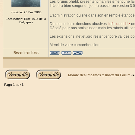
Les forums phpbb présentent manifestement une fail
Il faudra bien songer un jour à passer en version 3.0
Inscrit le: 23 Fév 2005
L'administration du site dans son ensemble étant dé
Localisation: Rijsel (sud de la
Belgique)
De même, les extensions abusives
.info .or
et
.biz
on
Désolé pour nos amis russes mais les robots utilisan
Les extensions .net et .org restent encore valides p
Merci de votre compréhension.
Revenir en haut
Monde des Phasmes :: Index du Forum
-
Page
1
sur
1