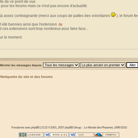
le de ce point de vue.
 pour les forums mais ce n'est pas encore d'actualité.
jà assez contraignante (merci aux coups de pattes des volontaires
), le forum f
t été bannies ainsi que l'extension
.ru
t ces extensions sont trop nombreux pour faire face...
our le moment.
Montrer les messages depuis:
>
Netiquette du site et des forums
Fonctionne avec
phpBB
2.0.22 © 2001, 2007 phpBB Group : :
Le Monde des Phasmes
, 1999-2010