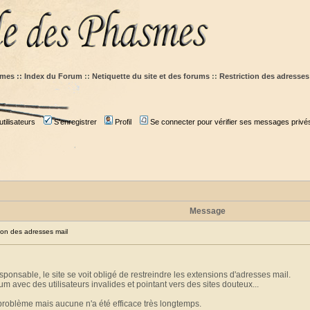
mes :: Index du Forum
::
Netiquette du site et des forums
::
Restriction des adresses
tilisateurs
S'enregistrer
Profil
Se connecter pour vérifier ses messages privé
Message
on des adresses mail
ponsable, le site se voit obligé de restreindre les extensions d'adresses mail.
um avec des utilisateurs invalides et pointant vers des sites douteux...
 problème mais aucune n'a été efficace très longtemps.