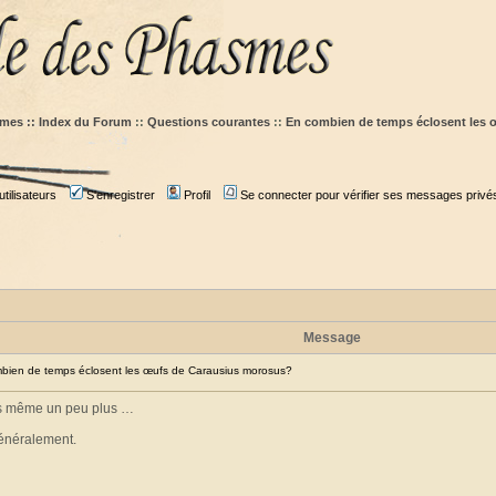
mes :: Index du Forum
::
Questions courantes
::
En combien de temps éclosent les
tilisateurs
S'enregistrer
Profil
Se connecter pour vérifier ses messages privé
Message
ien de temps éclosent les œufs de Carausius morosus?
fois même un peu plus …
généralement.