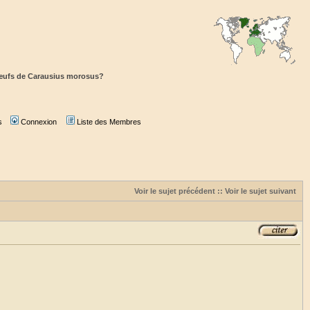
 œufs de Carausius morosus?
s
Connexion
Liste des Membres
Voir le sujet précédent
::
Voir le sujet suivant