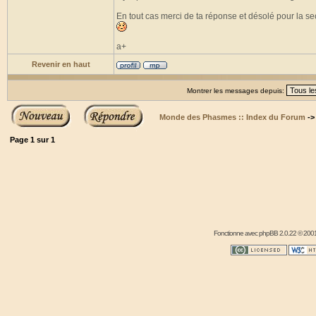
En tout cas merci de ta réponse et désolé pour la sect
a+
Revenir en haut
Montrer les messages depuis:
Monde des Phasmes :: Index du Forum
-
Page
1
sur
1
Fonctionne avec
phpBB
2.0.22 © 2001