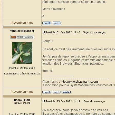
réellement sans se tromper séxer ce phasme.
Merci d'avance !
a+
Revenir en haut
Yannick Bellanger
Posté le: 01 Fév 2012, 11:46
Sujet du message:
Bonjour
En effet, ce n'est pas vraiment une question sur la 
Je n'ai pas de réponse précise à t'apporter mais gé
femelles et mâles. Regarde l'extrémité abdominale de
fonction des individus. Sinon c'est patience...
Inscrit le: 26 Mai 2005
Yannick
Localisation: Côtes d'Armor 22
_________________
----------------------------------------------------------------
Phasmania :
http://www.phasmania.com
Association pour la Systématique des Phasmes et l'E
Revenir en haut
rissou_zion
Posté le: 15 Fév 2012, 14:19
Sujet du message:
nouvel inscrit
Ok merci beaucoup, je vais essayer de voir ça !
Il y a pas d'excroissances ou le nombre de segment
Inscrit le: 23 Fév 2006