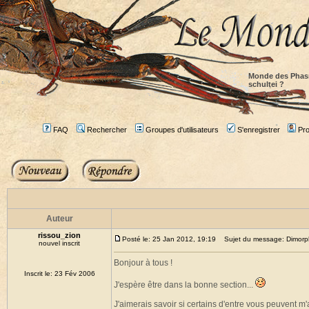
Monde des Phas
schultei ?
FAQ
Rechercher
Groupes d'utilisateurs
S'enregistrer
Prof
Auteur
rissou_zion
Posté le: 25 Jan 2012, 19:19
Sujet du message: Dimorph
nouvel inscrit
Bonjour à tous !
Inscrit le: 23 Fév 2006
J'espère être dans la bonne section...
J'aimerais savoir si certains d'entre vous peuvent m