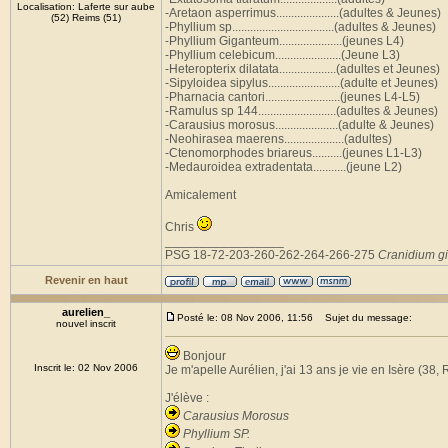
Localisation: Laferte sur aube
-Aretaon asperrimus.....................(adultes & Jeunes)
(52) Reims (51)
-Phyllium sp..................................(adultes & Jeunes)
-Phyllium Giganteum.....................(jeunes L4)
-Phyllium celebicum......................(Jeune L3)
-Heteropterix dilatata...................(adultes et Jeunes)
-Sipyloidea sipylus........................(adulte et Jeunes)
-Pharnacia cantori.........................(jeunes L4-L5)
-Ramulus sp 144..........................(adultes & Jeunes)
-Carausius morosus.....................(adulte & Jeunes)
-Neohirasea maerens....................(adultes)
-Ctenomorphodes briareus..........(jeunes L1-L3)
-Medauroidea extradentata...........(jeune L2)
Amicalement
Chris
_________________
PSG 18-72-203-260-262-264-266-275
Cranidium g
Revenir en haut
aurelien_
Posté le: 08 Nov 2006, 11:56
Sujet du message:
nouvel inscrit
Bonjour
Inscrit le: 02 Nov 2006
Je m'apelle Aurélien, j'ai 13 ans je vie en Isère (38
J'élève :
Carausius Morosus
Phyllium SP.