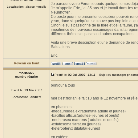
Je parcours votre Forum depuis quelque temps déjà, j
Localisation: alsace moselle
Je m’appelle Eric, j’ai 35 ans et je travail dans le
Neunhoffen.
Ce poste pour me présenter et espérer pouvoir renc
yeux, donc si quelqu’un se trouve pas trop loin et q
Sinon je suis passionné de la flore et de la faune,
impatience de nouveaux essaimages dans la région p
différents thèmes et pas mal d’autres occupations.
Voilà une brève description et une demande de renco
Salutations.
Eric.
Revenir en haut
florian65
Posté le: 02 Juil 2007, 13:11
Sujet du message: phasms
membre régulier
bonjour a tous
Inscrit le: 13 Mai 2007
Localisation: andrest
moi c'est florian je fait 13 ans le 12 novembre et j
en phasmes:
-medauroidea extradentata(adulte et jeunes)
-bacillus atticus(adultes- jeunes et oeufs)
-neohirasea maerens ( adultes et oeufs )
-extatosoma tiaratum (jeunes)
-heteropteryx dilatata(jeunes)
en coléos: