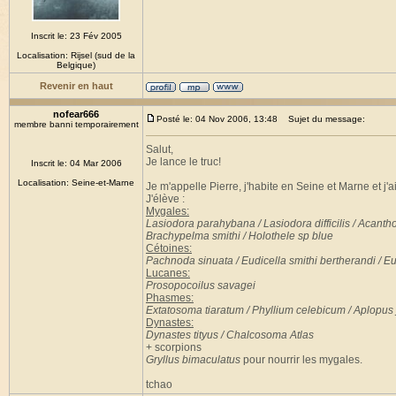
Inscrit le: 23 Fév 2005
Localisation: Rijsel (sud de la
Belgique)
Revenir en haut
nofear666
Posté le: 04 Nov 2006, 13:48
Sujet du message:
membre banni temporairement
Salut,
Je lance le truc!
Inscrit le: 04 Mar 2006
Localisation: Seine-et-Marne
Je m'appelle Pierre, j'habite en Seine et Marne et j'a
J'élève :
Mygales:
Lasiodora parahybana / Lasiodora difficilis / Acanth
Brachypelma smithi / Holothele sp blue
Cétoines:
Pachnoda sinuata / Eudicella smithi bertherandi / Eud
Lucanes:
Prosopocoilus savagei
Phasmes:
Extatosoma tiaratum / Phyllium celebicum / Aplopu
Dynastes:
Dynastes tityus / Chalcosoma Atlas
+ scorpions
Gryllus bimaculatus
pour nourrir les mygales.
tchao