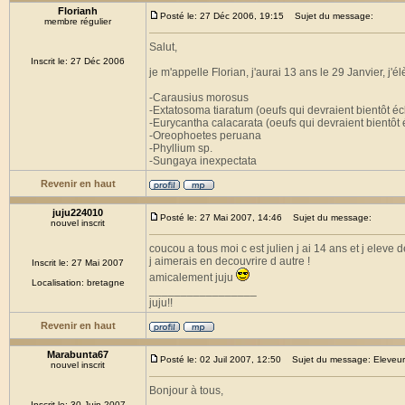
Florianh
Posté le: 27 Déc 2006, 19:15
Sujet du message:
membre régulier
Salut,
Inscrit le: 27 Déc 2006
je m'appelle Florian, j'aurai 13 ans le 29 Janvier, j'él
-Carausius morosus
-Extatosoma tiaratum (oeufs qui devraient bientôt éc
-Eurycantha calacarata (oeufs qui devraient bientôt 
-Oreophoetes peruana
-Phyllium sp.
-Sungaya inexpectata
Revenir en haut
juju224010
Posté le: 27 Mai 2007, 14:46
Sujet du message:
nouvel inscrit
coucou a tous moi c est julien j ai 14 ans et j eleve
j aimerais en decouvrire d autre !
Inscrit le: 27 Mai 2007
amicalement juju
Localisation: bretagne
_________________
juju!!
Revenir en haut
Marabunta67
Posté le: 02 Juil 2007, 12:50
Sujet du message: Eleveur
nouvel inscrit
Bonjour à tous,
Inscrit le: 30 Juin 2007