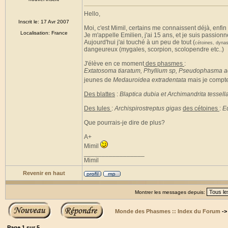
Hello,
Inscrit le: 17 Avr 2007
Moi, c'est Mimil, certains me connaissent déjà, enfin 
Localisation: France
Je m'appelle Emilien, j'ai 15 ans, et je suis passionné
Aujourd'hui j'ai touché à un peu de tout (
cétoines, dynast
dangeureux (mygales, scorpion, scolopendre etc..)
J'élève en ce moment
des phasmes
:
Extatosoma tiaratum, Phyllium sp, Pseudophasma a
jeunes de
Medauroidea extradentata
mais je compte
Des blattes
:
Blaptica dubia et Archimandrita tessell
Des Iules
:
Archispirostreptus gigas
des cétoines
:
E
Que pourrais-je dire de plus?
A+
Mimil
_________________
Mimil
Revenir en haut
Montrer les messages depuis:
Monde des Phasmes :: Index du Forum
-
Page
1
sur
5