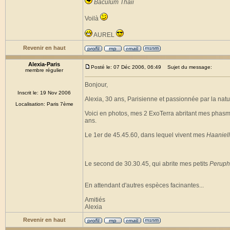
Baculum Thaii
Voilà
AUREL
Revenir en haut
Alexia-Paris
Posté le: 07 Déc 2006, 06:49
Sujet du message:
membre régulier
Bonjour,
Inscrit le: 19 Nov 2006
Alexia, 30 ans, Parisienne et passionnée par la natu
Localisation: Paris 7ème
Voici en photos, mes 2 ExoTerra abritant mes phasme
ans.
Le 1er de 45.45.60, dans lequel vivent mes
Haaniell
Le second de 30.30.45, qui abrite mes petits
Peruph
En attendant d'autres espèces facinantes...
Amitiés
Alexia
Revenir en haut