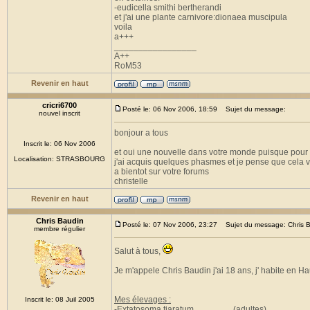
-eudicella smithi bertherandi
et j'ai une plante carnivore:dionaea muscipula
voila
a+++
_________________
A++
RoM53
Revenir en haut
cricri6700
Posté le: 06 Nov 2006, 18:59
Sujet du message:
nouvel inscrit
bonjour a tous
Inscrit le: 06 Nov 2006
et oui une nouvelle dans votre monde puisque pour m
Localisation: STRASBOURG
j'ai acquis quelques phasmes et je pense que cela 
a bientot sur votre forums
christelle
Revenir en haut
Chris Baudin
Posté le: 07 Nov 2006, 23:27
Sujet du message: Chris 
membre régulier
Salut à tous,
Je m'appele Chris Baudin j'ai 18 ans, j' habite en 
Mes élevages :
Inscrit le: 08 Juil 2005
-Extatosoma tiaratum...................(adultes)