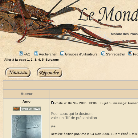
Monde des Phas
FAQ
Rechercher
Groupes d'utilisateurs
S'enregistrer
Prof
Aller à la page
1
,
2
,
3
,
4
,
5
Suivante
Auteur
Arno
Posté le: 04 Nov 2006, 13:06
Sujet du message: Présen
Pour ceux qui le désirent,
voici un "fil" de présentation.
A+
Dernière édition par Arno le 04 Nov 2006, 13:57; édité 1 fois