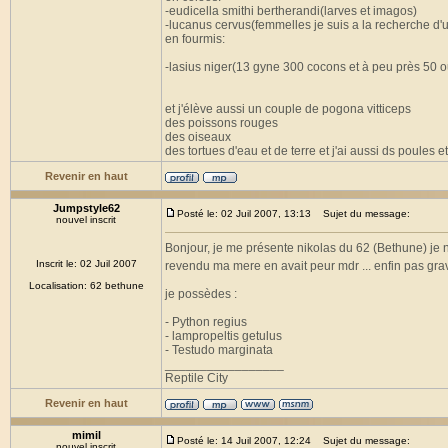
-eudicella smithi bertherandi(larves et imagos)
-lucanus cervus(femmelles je suis a la recherche d'
en fourmis:
-lasius niger(13 gyne 300 cocons et à peu près 50 o
et j'élève aussi un couple de pogona vitticeps
des poissons rouges
des oiseaux
des tortues d'eau et de terre et j'ai aussi ds poules e
Revenir en haut
Jumpstyle62
Posté le: 02 Juil 2007, 13:13
Sujet du message:
nouvel inscrit
Bonjour, je me présente nikolas du 62 (Bethune) je n'
Inscrit le: 02 Juil 2007
revendu ma mere en avait peur mdr ... enfin pas grav
Localisation: 62 bethune
je possèdes :
- Python regius
- lampropeltis getulus
- Testudo marginata
_________________
Reptile City
Revenir en haut
mimil
Posté le: 14 Juil 2007, 12:24
Sujet du message:
nouvel inscrit