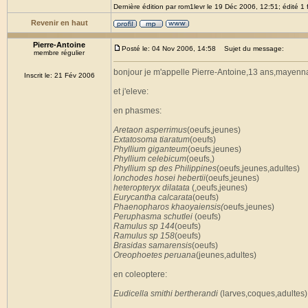
Dernière édition par rom1levr le 19 Déc 2006, 12:51; édité 1 
Revenir en haut
Pierre-Antoine
Posté le: 04 Nov 2006, 14:58
Sujet du message:
membre régulier
bonjour je m'appelle Pierre-Antoine,13 ans,mayenna
Inscrit le: 21 Fév 2006
et j'eleve:
en phasmes:
Aretaon asperrimus
(oeufs,jeunes)
Extatosoma tiaratum
(oeufs)
Phyllium giganteum
(oeufs,jeunes)
Phyllium celebicum
(oeufs,)
Phyllium sp des Philippines
(oeufs,jeunes,adultes)
lonchodes hosei hebertii
(oeufs,jeunes)
heteropteryx dilatata
(,oeufs,jeunes)
Eurycantha calcarata
(oeufs)
Phaenopharos khaoyaiensis(
oeufs,jeunes)
Peruphasma schutlei
(oeufs)
Ramulus sp 144
(oeufs)
Ramulus sp 158
(oeufs)
Brasidas samarensis
(oeufs)
Oreophoetes peruana
(jeunes,adultes)
en coleoptere:
Eudicella smithi bertherandi
(larves,coques,adultes)