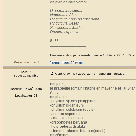
en plantes carnivores:
Dionaea muscipula
Nepenthes Alata
Pinguicula hans ou esseriana
Pinguicula weser
Sarracenia hybride
Drosera capensis
a+++
_________________
Dernière édition par Pierre-Antoine le 23 Déc 2006, 13:09; édi
Revenir en haut
rom53
Posté le: 04 Nov 2006, 21:49
Sujet du message:
nouveau membre
bonjour ;
je m'appelle romain;j'habite en mayenne et j'ai 14an
Inscrit le: 06 Aoû 2006
j'élève:
Localisation: 53
en phasmes:
-phyllium sp des philippines
-phyllium giganteum
-phyllium celebicum(oeufs)
-aretaon asperrimus
-carausius morosus
-oreophoetes peruana
-heteropteryx dilatata
-ctenomorphodes briareus(oeufs)
en cétoines: