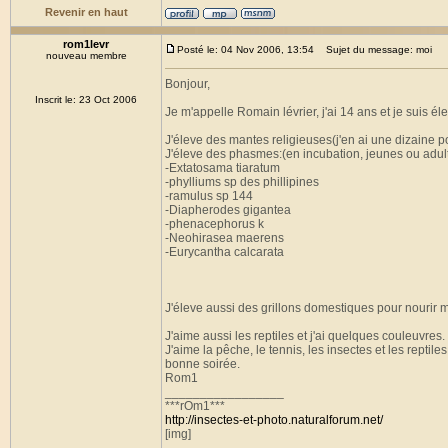
Revenir en haut
rom1levr
Posté le: 04 Nov 2006, 13:54
Sujet du message: moi
nouveau membre
Bonjour,
Inscrit le: 23 Oct 2006
Je m'appelle Romain lévrier, j'ai 14 ans et je suis 
J'éleve des mantes religieuses(j'en ai une dizaine po
J'éleve des phasmes:(en incubation, jeunes ou adul
-Extatosama tiaratum
-phylliums sp des phillipines
-ramulus sp 144
-Diapherodes gigantea
-phenacephorus k
-Neohirasea maerens
-Eurycantha calcarata
J'éleve aussi des grillons domestiques pour nourir 
J'aime aussi les reptiles et j'ai quelques couleuvres.
J'aime la pêche, le tennis, les insectes et les reptiles
bonne soirée.
Rom1
_________________
***rOm1***
http://insectes-et-photo.naturalforum.net/
[img]