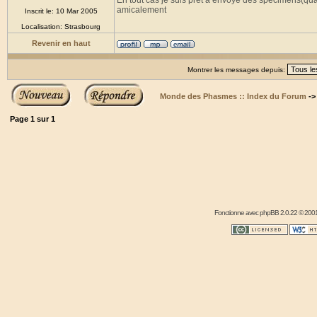
En tout cas je suis prêt à envoyé des spécimens(quan
amicalement
Inscrit le: 10 Mar 2005
Localisation: Strasbourg
Revenir en haut
Montrer les messages depuis:
Monde des Phasmes :: Index du Forum
-
Page
1
sur
1
Fonctionne avec
phpBB
2.0.22 © 2001