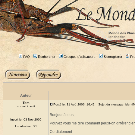
Monde des Phas
lonchodes
FAQ
Rechercher
Groupes d'utilisateurs
S'enregistrer
Prof
Auteur
Tom
Posté le: 31 Aoû 2006, 16:42
Sujet du message: identifi
nouvel inscrit
Bonjour à tous,
Inscrit le: 03 Nov 2005
Pouvez vous me dire comment peuxt-on différencie
Localisation: 91
Cordialement