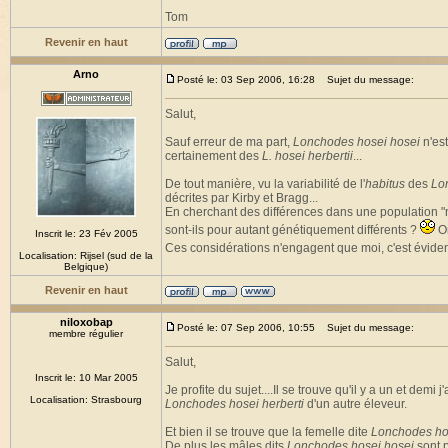
Tom
Revenir en haut
Arno
Posté le: 03 Sep 2006, 16:28
Sujet du message:
Salut,
Sauf erreur de ma part,
Lonchodes hosei hosei
n'est
certainement des
L. hosei herbertii
...
De tout manière, vu la variabilité de l'
habitus
des
Lo
décrites par Kirby et Bragg...
En cherchant des différences dans une population "n
sont-ils pour autant génétiquement différents ?
On
Inscrit le: 23 Fév 2005
Ces considérations n'engagent que moi, c'est évide
Localisation: Rijsel (sud de la
Belgique)
Revenir en haut
niloxobap
Posté le: 07 Sep 2006, 10:55
Sujet du message:
membre régulier
Salut,
Inscrit le: 10 Mar 2005
Je profite du sujet....Il se trouve qu'il y a un et demi
Localisation: Strasbourg
Lonchodes hosei herberti
d'un autre éleveur.
Et bien il se trouve que la femelle dite
Lonchodes ho
De plus les mâles dits
Lonchodes hosei hosei
sont p