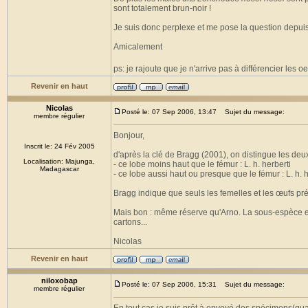
sont totalement brun-noir !
Je suis donc perplexe et me pose la question depuis
Amicalement
ps: je rajoute que je n'arrive pas à différencier les
Revenir en haut
Nicolas
Posté le: 07 Sep 2006, 13:47
Sujet du message:
membre régulier
Bonjour,
Inscrit le: 24 Fév 2005
d'après la clé de Bragg (2001), on distingue les de
Localisation: Majunga,
- ce lobe moins haut que le fémur : L. h. herberti
Madagascar
- ce lobe aussi haut ou presque que le fémur : L. h. 
Bragg indique que seuls les femelles et les œufs pré
Mais bon : même réserve qu'Arno. La sous-espèce e
cartons...
Nicolas
Revenir en haut
niloxobap
Posté le: 07 Sep 2006, 15:31
Sujet du message:
membre régulier