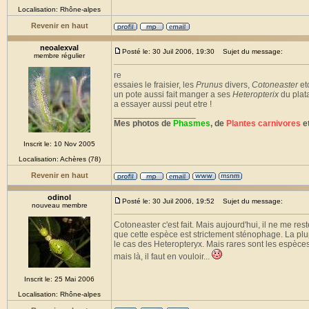
Localisation: Rhône-alpes
Revenir en haut
neoalexval
Posté le: 30 Juil 2006, 19:30
Sujet du message:
membre régulier
re
essaies le fraisier, les
Prunus
divers,
Cotoneaster
et
un pote aussi fait manger a ses
Heteropterix
du plata
a essayer aussi peut etre !
_________________
Mes photos de
Phasmes
, de
Plantes carnivores
et
Inscrit le: 10 Nov 2005
Localisation: Achères (78)
Revenir en haut
odinol
Posté le: 30 Juil 2006, 19:52
Sujet du message:
nouveau membre
Cotoneaster c'est fait. Mais aujourd'hui, il ne me re
que cette espèce est strictement sténophage. La plu
le cas des Heteropteryx. Mais rares sont les espèce
mais là, il faut en vouloir...
Inscrit le: 25 Mai 2006
Localisation: Rhône-alpes