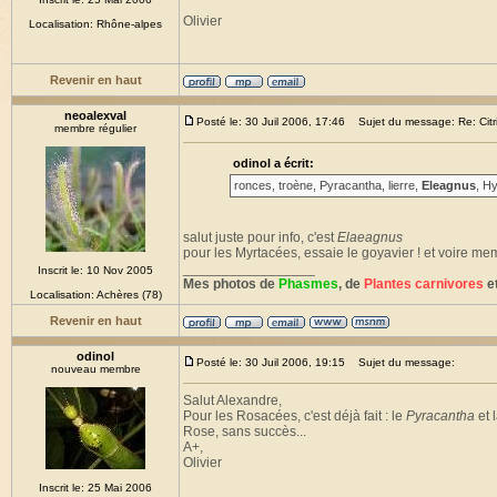
Olivier
Localisation: Rhône-alpes
Revenir en haut
neoalexval
Posté le: 30 Juil 2006, 17:46
Sujet du message: Re: Citrin
membre régulier
odinol a écrit:
ronces, troène, Pyracantha, lierre,
Eleagnus
, Hy
salut juste pour info, c'est
Elaeagnus
pour les Myrtacées, essaie le goyavier ! et voire 
_________________
Inscrit le: 10 Nov 2005
Mes photos de
Phasmes
, de
Plantes carnivores
et
Localisation: Achères (78)
Revenir en haut
odinol
Posté le: 30 Juil 2006, 19:15
Sujet du message:
nouveau membre
Salut Alexandre,
Pour les Rosacées, c'est déjà fait : le
Pyracantha
et 
Rose, sans succès...
A+,
Olivier
Inscrit le: 25 Mai 2006