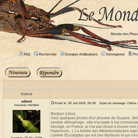
Monde des Phas
FAQ
Rechercher
Groupes d'utilisateurs
S'enregistrer
Prof
Auteur
odinol
Posté le: 30 Juil 2006, 06:38
Sujet du message: Citrina se
nouveau membre
Bonjour à tous,
Voici quelques photos d'un phasme de Guyane. Jérôme
semble sténophage : elle n'accepte à ma connaissa
élevage, en France, je n'ai pas réussi à trouver une
Hypericum...). La famille des Mélastomatacées regrou
comme l'Eucalyptus qui est une Myrtacée et qui n'est
Inscrit le: 25 Mai 2006