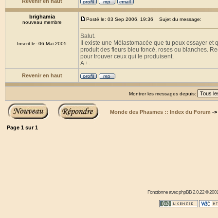
Revenir en haut
brighamia
Posté le: 03 Sep 2006, 19:36
Sujet du message:
nouveau membre
Salut.
Il existe une Mélastomacée que tu peux essayer et qu
Inscrit le: 06 Mai 2005
produit des fleurs bleu foncé, roses ou blanches. R
pour trouver ceux qui le produisent.
A +.
Revenir en haut
Montrer les messages depuis:
Monde des Phasmes :: Index du Forum
-
Page
1
sur
1
Fonctionne avec
phpBB
2.0.22 © 2001