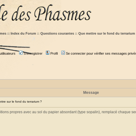
mes :: Index du Forum
::
Questions courantes
::
Que mettre sur le fond du terrarium
tilisateurs
S'enregistrer
Profil
Se connecter pour vérifier ses messages privé
Message
re sur le fond du terrarium ?
tions propres avec au sol du papier absordant (type sopalin), remplacé chaque sem