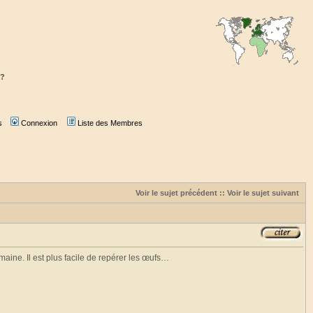
 ?
s
Connexion
Liste des Membres
Voir le sujet précédent
::
Voir le sujet suivant
aine. Il est plus facile de repérer les œufs…