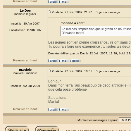
Revenir en haut
Le Doc
Posté le: 21 Juin 2007, 21:27
Sujet du message:
membre régulier
floriand a écrit:
Inscrit le: 30 Avr 2007
Je n'ai pas l'impression que le grand se nourriss
Localisation: B-VIRTON
D'avance merci
Les jeunes sont en pleine croissance,, ils ont sans 
Tu pourrais faire une expérience : tu isoles tes deux
Dernière édition par Le Doc le 22 Juin 2007, 12:36; édité 2 fo
Revenir en haut
martiole
Posté le: 22 Juin 2007, 10:51
Sujet du message:
nouveau membre
Bonjour,
Dans mon terra j'ais beaucoup de déco artificielle ( l
Inscrit le: 02 Juil 2006
que cela pose problème
Salutations
Martial
Revenir en haut
Montrer les messages depuis: