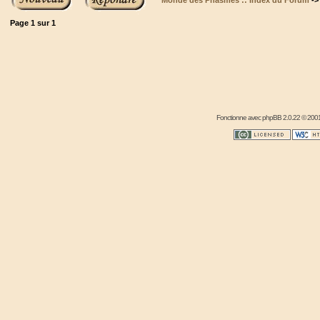
Monde des Phasmes :: Index du Forum
-
Page
1
sur
1
Fonctionne avec
phpBB
2.0.22 © 2001