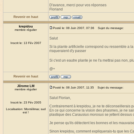
D'avance, merci pour vos réponses
Floriand
Revenir en haut
krepidou
Posté le: 08 Juin 2007, 07:36
Sujet du message:
membre régulier
Salut
Inscrit le: 13 Fév 2007
Si la plante artificielle correspond ou ressemble a la
risqueraient d'y passer
Si c'est un eautre plante je ne l'a mettrai pas non, pl
@+
Revenir en haut
Jérome LM
Posté le: 08 Juin 2007, 11:35
Sujet du message:
membre régulier
Salut Florian,
Inscrit le: 23 Fév 2005
Contrairement à krepidou, je ne te déconseillerais p
Localisation: Montélimar, sud
En ce qui concerne la vision des phasmes, je ne sai
est !
plastique des
Carausius morosus
se jettent dessus c
Je pense qu'ils détectent les bonnes et les mauvaise
Sinon krepidou, comment expliquerais-tu que les
Ca