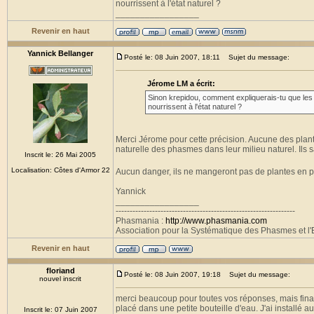
nourrissent à l'état naturel ?
_________________
Revenir en haut
Yannick Bellanger
Posté le: 08 Juin 2007, 18:11
Sujet du message:
Jérome LM a écrit:
Sinon krepidou, comment expliquerais-tu que le
nourrissent à l'état naturel ?
Merci Jérome pour cette précision. Aucune des plan
naturelle des phasmes dans leur milieu naturel. Ils 
Inscrit le: 26 Mai 2005
Localisation: Côtes d'Armor 22
Aucun danger, ils ne mangeront pas de plantes en pl
Yannick
_________________
----------------------------------------------------------------
Phasmania :
http://www.phasmania.com
Association pour la Systématique des Phasmes et l'E
Revenir en haut
floriand
Posté le: 08 Juin 2007, 19:18
Sujet du message:
nouvel inscrit
merci beaucoup pour toutes vos réponses, mais final
placé dans une petite bouteille d'eau. J'ai installé a
Inscrit le: 07 Juin 2007