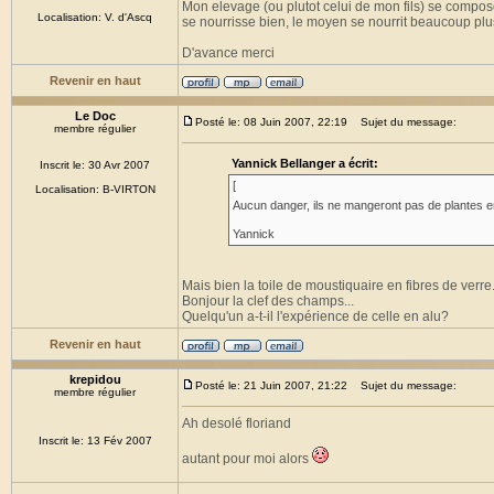
Mon elevage (ou plutot celui de mon fils) se compose
Localisation: V. d'Ascq
se nourrisse bien, le moyen se nourrit beaucoup plu
D'avance merci
Revenir en haut
Le Doc
Posté le: 08 Juin 2007, 22:19
Sujet du message:
membre régulier
Yannick Bellanger a écrit:
Inscrit le: 30 Avr 2007
[
Localisation: B-VIRTON
Aucun danger, ils ne mangeront pas de plantes en
Yannick
Mais bien la toile de moustiquaire en fibres de verre
Bonjour la clef des champs...
Quelqu'un a-t-il l'expérience de celle en alu?
Revenir en haut
krepidou
Posté le: 21 Juin 2007, 21:22
Sujet du message:
membre régulier
Ah desolé floriand
Inscrit le: 13 Fév 2007
autant pour moi alors