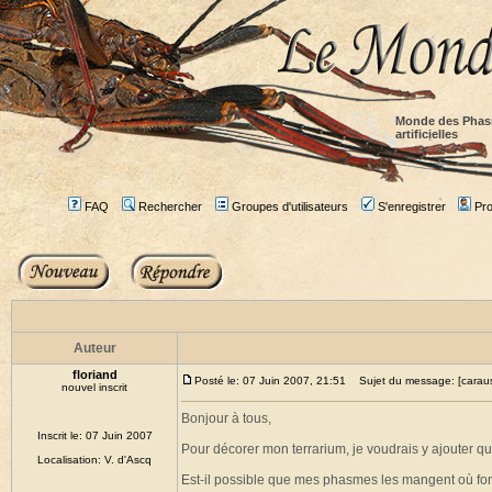
Monde des Phas
artificielles
FAQ
Rechercher
Groupes d'utilisateurs
S'enregistrer
Prof
Auteur
floriand
Posté le: 07 Juin 2007, 21:51
Sujet du message: [carausiu
nouvel inscrit
Bonjour à tous,
Inscrit le: 07 Juin 2007
Pour décorer mon terrarium, je voudrais y ajouter que
Localisation: V. d'Ascq
Est-il possible que mes phasmes les mangent où font-