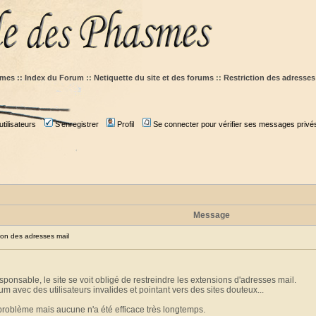
mes :: Index du Forum
::
Netiquette du site et des forums
::
Restriction des adresses
tilisateurs
S'enregistrer
Profil
Se connecter pour vérifier ses messages privé
Message
on des adresses mail
ponsable, le site se voit obligé de restreindre les extensions d'adresses mail.
um avec des utilisateurs invalides et pointant vers des sites douteux...
 problème mais aucune n'a été efficace très longtemps.