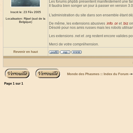
Les forums phpbb présentent manifestement une fail
Il faudra bien songer un jour à passer en version 3.0
Inscrit le: 23 Fév 2005
L'administration du site dans son ensemble étant dé
Localisation: Rijsel (sud de la
Belgique)
De même, les extensions abusives
.info .or
et
.biz
on
Désolé pour nos amis russes mais les robots utilisan
Les extensions .net et .org restent encore valides p
Merci de votre compréhension.
Revenir en haut
Monde des Phasmes :: Index du Forum
-
Page
1
sur
1