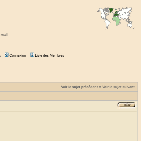
 mail
s
Connexion
Liste des Membres
Voir le sujet précédent
::
Voir le sujet suivant