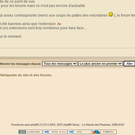
le de ce point de vue.
 pour les forums mais ce n'est pas encore d'actualité.
jà assez contraignante (merci aux coups de pattes des volontaires
), le forum f
t été bannies ainsi que l'extension
.ru
t ces extensions sont trop nombreux pour faire face...
our le moment.
Montrer les messages depuis:
>
Netiquette du site et des forums
Fonctionne avec
phpBB
2.0.22 © 2001, 2007 phpBB Group : :
Le Monde des Phasmes
, 1999-2010