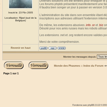
Diverses solutions ont été tentées pour endiguer le
Les forums phpbb présentent manifestement une fail
Il faudra bien songer un jour à passer en version 3.0
Inscrit le: 23 Fév 2005
L'administration du site dans son ensemble étant dé
Localisation: Rijsel (sud de la
inscriptions aux adresses utilisant l'extension intern
Belgique)
De même, les extensions abusives
.info .or
et
.biz
on
Désolé pour nos amis russes mais les robots utilisan
Les extensions .net et .org restent encore valides p
Merci de votre compréhension.
Revenir en haut
Montrer les messages depuis:
Monde des Phasmes :: Index du Forum
-
Page
1
sur
1
Fonctionne avec
phpBB
2.0.22 © 2001