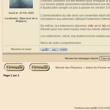
Diverses solutions ont été tentées pour endiguer le
Les forums phpbb présentent manifestement une fail
Il faudra bien songer un jour à passer en version 3.0
Inscrit le: 23 Fév 2005
L'administration du site dans son ensemble étant dé
Localisation: Rijsel (sud de la
inscriptions aux adresses utilisant l'extension intern
Belgique)
De même, les extensions abusives
.info .or
et
.biz
on
Désolé pour nos amis russes mais les robots utilisan
Les extensions .net et .org restent encore valides p
Merci de votre compréhension.
Revenir en haut
Montrer les messages depuis:
Monde des Phasmes :: Index du Forum
-
Page
1
sur
1
Fonctionne avec
phpBB
2.0.22 © 2001