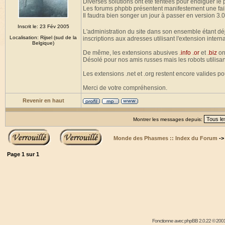
Diverses solutions ont été tentées pour endiguer le
Les forums phpbb présentent manifestement une fail
Il faudra bien songer un jour à passer en version 3.0
Inscrit le: 23 Fév 2005
L'administration du site dans son ensemble étant dé
Localisation: Rijsel (sud de la
inscriptions aux adresses utilisant l'extension intern
Belgique)
De même, les extensions abusives
.info .or
et
.biz
on
Désolé pour nos amis russes mais les robots utilisan
Les extensions .net et .org restent encore valides p
Merci de votre compréhension.
Revenir en haut
Montrer les messages depuis:
Monde des Phasmes :: Index du Forum
-
Page
1
sur
1
Fonctionne avec
phpBB
2.0.22 © 2001