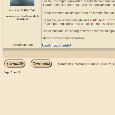
Les forums phpbb présentent manifestement une fail
Il faudra bien songer un jour à passer en version 3.0
Inscrit le: 23 Fév 2005
L'administration du site dans son ensemble étant dé
Localisation: Rijsel (sud de la
Belgique)
De même, les extensions abusives
.info .or
et
.biz
on
Désolé pour nos amis russes mais les robots utilisan
Les extensions .net et .org restent encore valides p
Merci de votre compréhension.
Revenir en haut
Monde des Phasmes :: Index du Forum
-
Page
1
sur
1