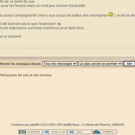
le de ce point de vue.
 pour les forums mais ce n'est pas encore d'actualité.
jà assez contraignante (merci aux coups de pattes des volontaires
), le forum f
t été bannies ainsi que l'extension
.ru
t ces extensions sont trop nombreux pour faire face...
our le moment.
Montrer les messages depuis:
>
Netiquette du site et des forums
Fonctionne avec
phpBB
2.0.22 © 2001, 2007 phpBB Group : :
Le Monde des Phasmes
, 1999-2010