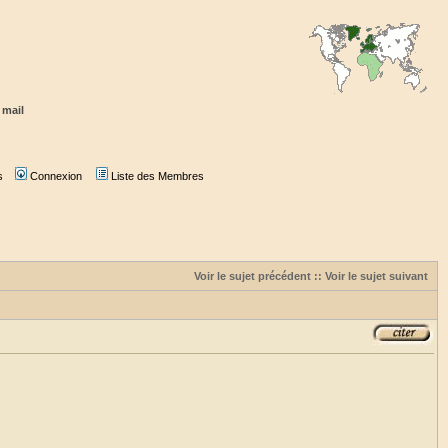
 mail
s
Connexion
Liste des Membres
Voir le sujet précédent
::
Voir le sujet suivant