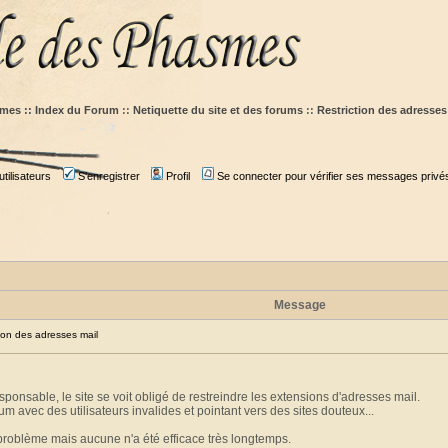
mes :: Index du Forum
::
Netiquette du site et des forums
::
Restriction des adresses
tilisateurs
S'enregistrer
Profil
Se connecter pour vérifier ses messages privé
Message
on des adresses mail
ponsable, le site se voit obligé de restreindre les extensions d'adresses mail.
um avec des utilisateurs invalides et pointant vers des sites douteux...
 problème mais aucune n'a été efficace très longtemps.