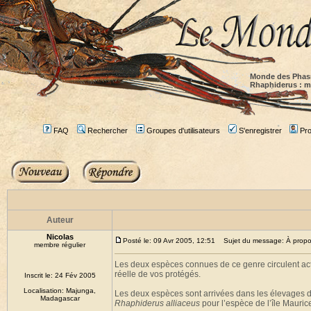
Monde des Phas
Rhaphiderus : mi
FAQ
Rechercher
Groupes d'utilisateurs
S'enregistrer
Prof
Auteur
Nicolas
Posté le: 09 Avr 2005, 12:51
Sujet du message: À propos
membre régulier
Les deux espèces connues de ce genre circulent actue
réelle de vos protégés.
Inscrit le: 24 Fév 2005
Localisation: Majunga,
Les deux espèces sont arrivées dans les élevages 
Madagascar
Rhaphiderus alliaceus
pour l’espèce de l’île Mauric