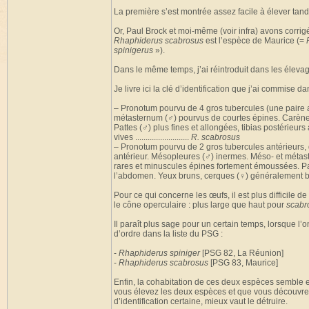
La première s’est montrée assez facile à élever tand
Or, Paul Brock et moi-même (voir infra) avons corr
Rhaphiderus scabrosus
est l’espèce de Maurice (=
spinigerus
»).
Dans le même temps, j’ai réintroduit dans les éleva
Je livre ici la clé d’identification que j’ai commise da
– Pronotum pourvu de 4 gros tubercules (une paire 
métasternum (♂) pourvus de courtes épines. Carène
Pattes (♂) plus fines et allongées, tibias postérieu
vives ..........................
R. scabrosus
– Pronotum pourvu de 2 gros tubercules antérieurs, 
antérieur. Mésopleures (♂) inermes. Méso- et métas
rares et minuscules épines fortement émoussées. Patt
l’abdomen. Yeux bruns, cerques (♀) généralement bruns, ♂
Pour ce qui concerne les œufs, il est plus difficile d
le cône operculaire : plus large que haut pour
scabr
Il paraît plus sage pour un certain temps, lorsque 
d’ordre dans la liste du PSG :
-
Rhaphiderus spiniger
[PSG 82, La Réunion]
-
Rhaphiderus scabrosus
[PSG 83, Maurice]
Enfin, la cohabitation de ces deux espèces semble ent
vous élevez les deux espèces et que vous découvrez u
d’identification certaine, mieux vaut le détruire.