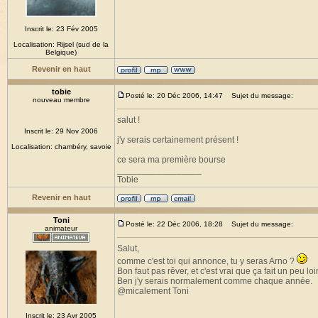
Inscrit le: 23 Fév 2005
Localisation: Rijsel (sud de la
Belgique)
Revenir en haut
tobie
Posté le: 20 Déc 2006, 14:47
Sujet du message:
nouveau membre
salut !
Inscrit le: 29 Nov 2006
j'y serais certainement présent !
Localisation: chambéry, savoie
ce sera ma première bourse
_________________
Tobie
Revenir en haut
Toni
Posté le: 22 Déc 2006, 18:28
Sujet du message:
animateur
Salut,
comme c'est toi qui annonce, tu y seras Arno ?
Bon faut pas rêver, et c'est vrai que ça fait un peu loi
Ben j'y serais normalement comme chaque année.
@micalement Toni
Inscrit le: 23 Avr 2005