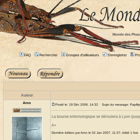
Monde des Phas
FAQ
Rechercher
Groupes d'utilisateurs
S'enregistrer
Prof
Auteur
Arno
Posté le: 19 Déc 2006, 14:32
Sujet du message: Papillyon
La bourse entomologique se déroulera à Lyon (jusqu
A+
Dernière édition par Arno le 02 Jan 2007, 11:37; édité 1 fois