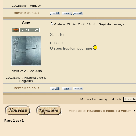
Localisation: Annecy
Revenir en haut
Arno
Posté le: 29 Déc 2006, 10:33
Sujet du message:
Salut Toni,
Et non !
Un peu trop loin pour moi
Inscrit le: 23 Fév 2005
Localisation: Rijsel (sud de la
Belgique)
Revenir en haut
Montrer les messages depuis:
Monde des Phasmes :: Index du Forum
-
Page
1
sur
1