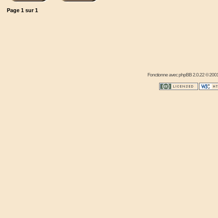
Page
1
sur
1
Fonctionne avec
phpBB
2.0.22 © 2001