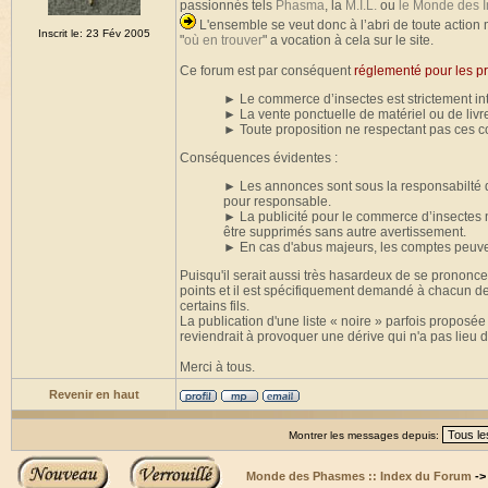
passionnés tels
Phasma
, la
M.I.L.
ou
le Monde des I
L'ensemble se veut donc à l’abri de toute action
Inscrit le: 23 Fév 2005
"
où en trouver
" a vocation à cela sur le site.
Ce forum est par conséquent
réglementé pour les pr
► Le commerce d’insectes est strictement int
► La vente ponctuelle de matériel ou de livr
► Toute proposition ne respectant pas ces c
Conséquences évidentes :
► Les annonces sont sous la responsabilté d
pour responsable.
► La publicité pour le commerce d’insectes n’
être supprimés sans autre avertissement.
► En cas d'abus majeurs, les comptes peuv
Puisqu'il serait aussi très hasardeux de se prononcer
points et il est spécifiquement demandé à chacun de
certains fils.
La publication d'une liste « noire » parfois proposée 
reviendrait à provoquer une dérive qui n'a pas lieu d'ê
Merci à tous.
Revenir en haut
Montrer les messages depuis:
Monde des Phasmes :: Index du Forum
-