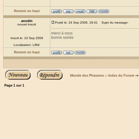
Revenir en haut
anodin
Posté le: 24 Sep 2006, 19:41
Sujet du message:
nouvel inscrit
merci à vous
bonne soirée
Inscrit le: 10 Sep 2006
Localisation: Liffré
Revenir en haut
Monde des Phasmes :: Index du Forum
-
Page
1
sur
1