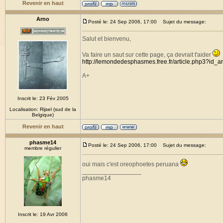
Revenir en haut
Arno
Posté le: 24 Sep 2006, 17:00
Sujet du message:
Salut et bienvenu,
Va faire un saut sur cette page, ça devrait t'aider
http://lemondedesphasmes.free.fr/article.php3?id_a
A+
Inscrit le: 23 Fév 2005
Localisation: Rijsel (sud de la
Belgique)
Revenir en haut
phasme14
Posté le: 24 Sep 2006, 17:00
Sujet du message:
membre régulier
oui mais c'est oreophoetes peruana
_________________
phasme14
Inscrit le: 19 Avr 2006