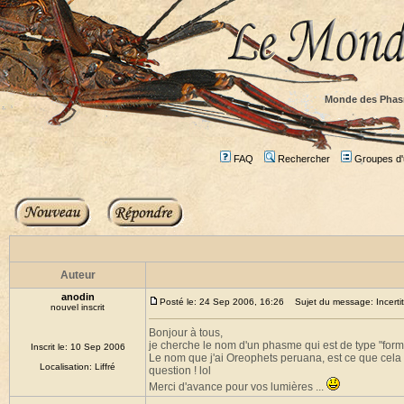
Monde des Phas
FAQ
Rechercher
Groupes d'u
Auteur
anodin
Posté le: 24 Sep 2006, 16:26
Sujet du message: Incerti
nouvel inscrit
Bonjour à tous,
je cherche le nom d'un phasme qui est de type "forme
Inscrit le: 10 Sep 2006
Le nom que j'ai Oreophets peruana, est ce que cela 
Localisation: Liffré
question ! lol
Merci d'avance pour vos lumières ...