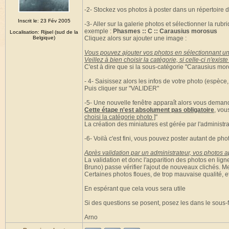
-2- Stockez vos photos à poster dans un répertoire d
Inscrit le: 23 Fév 2005
-3- Aller sur la galerie photos et sélectionner la ru
exemple :
Phasmes :: C :: Carausius morosus
Localisation: Rijsel (sud de la
Belgique)
Cliquez alors sur ajouter une image :
Vous pouvez ajouter vos photos en sélectionnant un
Veillez à bien choisir la catégorie, si celle-ci n'exi
C'est à dire que si la sous-catégorie "Carausius moro
- 4- Saisissez alors les infos de votre photo (espèce,
Puis cliquer sur "VALIDER"
-5- Une nouvelle fenêtre apparaît alors vous demand
Cette étape n'est absolument pas obligatoire
, vou
choisi la catégorie photo ]
"
La création des miniatures est gérée par l'administra
-6- Voilà c'est fini, vous pouvez poster autant de pho
Après validation par un administrateur, vos photos ap
La validation et donc l'apparition des photos en lig
Bruno) passe vérifier l'ajout de nouveaux clichés. M
Certaines photos floues, de trop mauvaise qualité, e
En espérant que cela vous sera utile
Si des questions se posent, posez les dans le sous-
Arno