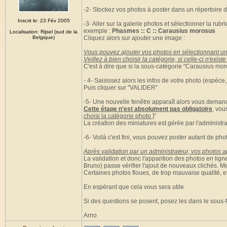
-2- Stockez vos photos à poster dans un répertoire d
Inscrit le: 23 Fév 2005
-3- Aller sur la galerie photos et sélectionner la ru
exemple :
Phasmes :: C :: Carausius morosus
Localisation: Rijsel (sud de la
Belgique)
Cliquez alors sur ajouter une image :
Vous pouvez ajouter vos photos en sélectionnant un
Veillez à bien choisir la catégorie, si celle-ci n'exi
C'est à dire que si la sous-catégorie "Carausius moro
- 4- Saisissez alors les infos de votre photo (espèce,
Puis cliquer sur "VALIDER"
-5- Une nouvelle fenêtre apparaît alors vous demand
Cette étape n'est absolument pas obligatoire
, vou
choisi la catégorie photo ]
"
La création des miniatures est gérée par l'administra
-6- Voilà c'est fini, vous pouvez poster autant de pho
Après validation par un administrateur, vos photos ap
La validation et donc l'apparition des photos en lig
Bruno) passe vérifier l'ajout de nouveaux clichés. M
Certaines photos floues, de trop mauvaise qualité, e
En espérant que cela vous sera utile
Si des questions se posent, posez les dans le sous-
Arno