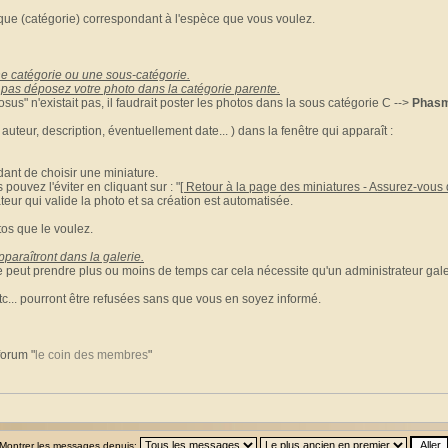
brique (catégorie) correspondant à l'espèce que vous voulez.
e catégorie ou une sous-catégorie.
ste pas déposez votre photo dans la catégorie parente.
sus" n'existait pas, il faudrait poster les photos dans la sous catégorie C -->
Phasm
 auteur, description, éventuellement date... ) dans la fenêtre qui apparaît :
ant de choisir une miniature.
s pouvez l'éviter en cliquant sur : "
[ Retour à la page des miniatures - Assurez-vous d
teur qui valide la photo et sa création est automatisée.
tos que le voulez.
paraîtront dans la galerie.
ne peut prendre plus ou moins de temps car cela nécessite qu'un administrateur gale
tc... pourront être refusées sans que vous en soyez informé.
forum "
le coin des membres
"
Montrer les messages depuis: