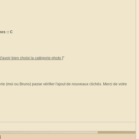
es :: C
'avoir bien choisi la catégorie photo ]
"
rie (moi ou Bruno) passe vérifier l'ajout de nouveaux clichés. Merci de votre