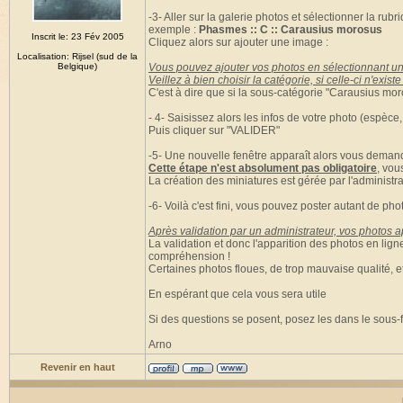
-3- Aller sur la galerie photos et sélectionner la ru
exemple :
Phasmes :: C :: Carausius morosus
Inscrit le: 23 Fév 2005
Cliquez alors sur ajouter une image :
Localisation: Rijsel (sud de la
Belgique)
Vous pouvez ajouter vos photos en sélectionnant un
Veillez à bien choisir la catégorie, si celle-ci n'exi
C'est à dire que si la sous-catégorie "Carausius moro
- 4- Saisissez alors les infos de votre photo (espèce,
Puis cliquer sur "VALIDER"
-5- Une nouvelle fenêtre apparaît alors vous demand
Cette étape n'est absolument pas obligatoire
, vou
La création des miniatures est gérée par l'administra
-6- Voilà c'est fini, vous pouvez poster autant de pho
Après validation par un administrateur, vos photos ap
La validation et donc l'apparition des photos en lig
compréhension !
Certaines photos floues, de trop mauvaise qualité, e
En espérant que cela vous sera utile
Si des questions se posent, posez les dans le sous-
Arno
Revenir en haut