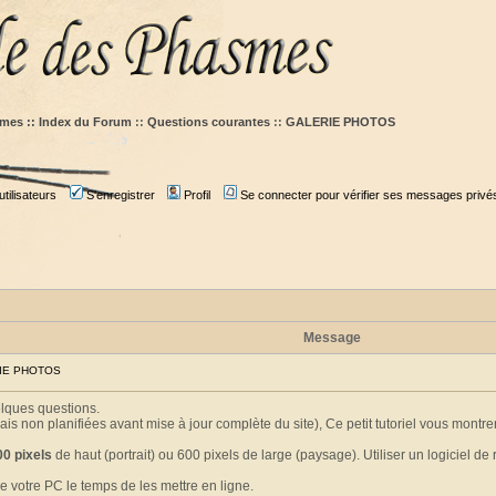
mes :: Index du Forum
::
Questions courantes
::
GALERIE PHOTOS
tilisateurs
S'enregistrer
Profil
Se connecter pour vérifier ses messages privé
Message
RIE PHOTOS
elques questions.
is non planifiées avant mise à jour complète du site), Ce petit tutoriel vous mon
00 pixels
de haut (portrait) ou 600 pixels de large (paysage). Utiliser un logiciel de 
e votre PC le temps de les mettre en ligne.