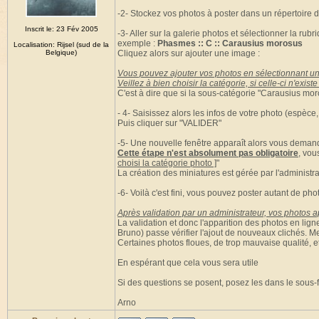
-2- Stockez vos photos à poster dans un répertoire d
Inscrit le: 23 Fév 2005
-3- Aller sur la galerie photos et sélectionner la ru
exemple :
Phasmes :: C :: Carausius morosus
Localisation: Rijsel (sud de la
Belgique)
Cliquez alors sur ajouter une image :
Vous pouvez ajouter vos photos en sélectionnant un
Veillez à bien choisir la catégorie, si celle-ci n'exi
C'est à dire que si la sous-catégorie "Carausius moro
- 4- Saisissez alors les infos de votre photo (espèce,
Puis cliquer sur "VALIDER"
-5- Une nouvelle fenêtre apparaît alors vous demand
Cette étape n'est absolument pas obligatoire
, vou
choisi la catégorie photo ]
"
La création des miniatures est gérée par l'administra
-6- Voilà c'est fini, vous pouvez poster autant de pho
Après validation par un administrateur, vos photos ap
La validation et donc l'apparition des photos en lig
Bruno) passe vérifier l'ajout de nouveaux clichés. M
Certaines photos floues, de trop mauvaise qualité, e
En espérant que cela vous sera utile
Si des questions se posent, posez les dans le sous-
Arno