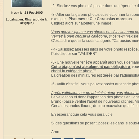
-2- Stockez vos photos à poster dans un répertoire d
Inscrit le: 23 Fév 2005
-3- Aller sur la galerie photos et sélectionner la ru
exemple :
Phasmes :: C :: Carausius morosus
Localisation: Rijsel (sud de la
Belgique)
Cliquez alors sur ajouter une image :
Vous pouvez ajouter vos photos en sélectionnant un
Veillez à bien choisir la catégorie, si celle-ci n'exi
C'est à dire que si la sous-catégorie "Carausius moro
- 4- Saisissez alors les infos de votre photo (espèce,
Puis cliquer sur "VALIDER"
-5- Une nouvelle fenêtre apparaît alors vous demand
Cette étape n'est absolument pas obligatoire
, vou
choisi la catégorie photo ]
"
La création des miniatures est gérée par l'administra
-6- Voilà c'est fini, vous pouvez poster autant de pho
Après validation par un administrateur, vos photos ap
La validation et donc l'apparition des photos en lig
Bruno) passe vérifier l'ajout de nouveaux clichés. M
Certaines photos floues, de trop mauvaise qualité, e
En espérant que cela vous sera utile
Si des questions se posent, posez les dans le sous-
Arno