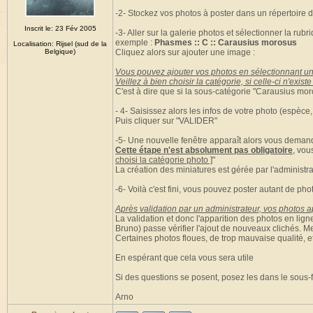
-2- Stockez vos photos à poster dans un répertoire d
Inscrit le: 23 Fév 2005
-3- Aller sur la galerie photos et sélectionner la ru
exemple :
Phasmes :: C :: Carausius morosus
Localisation: Rijsel (sud de la
Belgique)
Cliquez alors sur ajouter une image :
Vous pouvez ajouter vos photos en sélectionnant un
Veillez à bien choisir la catégorie, si celle-ci n'exi
C'est à dire que si la sous-catégorie "Carausius moro
- 4- Saisissez alors les infos de votre photo (espèce,
Puis cliquer sur "VALIDER"
-5- Une nouvelle fenêtre apparaît alors vous demand
Cette étape n'est absolument pas obligatoire
, vou
choisi la catégorie photo ]
"
La création des miniatures est gérée par l'administra
-6- Voilà c'est fini, vous pouvez poster autant de pho
Après validation par un administrateur, vos photos ap
La validation et donc l'apparition des photos en lig
Bruno) passe vérifier l'ajout de nouveaux clichés. M
Certaines photos floues, de trop mauvaise qualité, e
En espérant que cela vous sera utile
Si des questions se posent, posez les dans le sous-
Arno