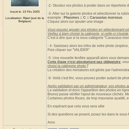
-2- Stockez vos photos à poster dans un répertoire d
Inscrit le: 23 Fév 2005
-3- Aller sur la galerie photos et sélectionner la ru
exemple :
Phasmes :: C :: Carausius morosus
Localisation: Rijsel (sud de la
Belgique)
Cliquez alors sur ajouter une image :
Vous pouvez ajouter vos photos en sélectionnant un
Veillez à bien choisir la catégorie, si celle-ci n'exi
C'est à dire que si la sous-catégorie "Carausius moro
- 4- Saisissez alors les infos de votre photo (espèce,
Puis cliquer sur "VALIDER"
-5- Une nouvelle fenêtre apparaît alors vous demand
Cette étape n'est absolument pas obligatoire
, vou
choisi la catégorie photo ]
"
La création des miniatures est gérée par l'administra
-6- Voilà c'est fini, vous pouvez poster autant de pho
Après validation par un administrateur, vos photos ap
La validation et donc l'apparition des photos en lig
Bruno) passe vérifier l'ajout de nouveaux clichés. M
Certaines photos floues, de trop mauvaise qualité, e
En espérant que cela vous sera utile
Si des questions se posent, posez les dans le sous-
Arno