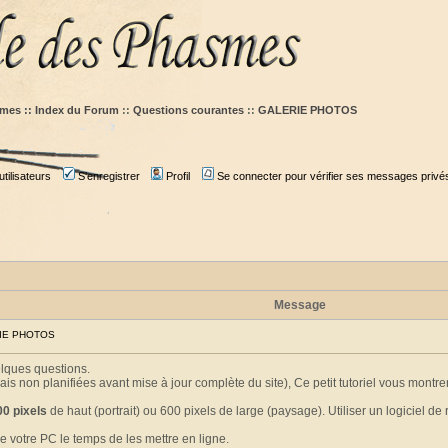
mes :: Index du Forum
::
Questions courantes
::
GALERIE PHOTOS
tilisateurs
S'enregistrer
Profil
Se connecter pour vérifier ses messages privé
Message
RIE PHOTOS
elques questions.
is non planifiées avant mise à jour complète du site), Ce petit tutoriel vous mon
00 pixels
de haut (portrait) ou 600 pixels de large (paysage). Utiliser un logiciel de 
e votre PC le temps de les mettre en ligne.