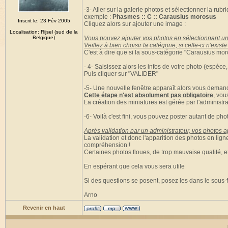
-3- Aller sur la galerie photos et sélectionner la ru
exemple :
Phasmes :: C :: Carausius morosus
Inscrit le: 23 Fév 2005
Cliquez alors sur ajouter une image :
Localisation: Rijsel (sud de la
Belgique)
Vous pouvez ajouter vos photos en sélectionnant un
Veillez à bien choisir la catégorie, si celle-ci n'exi
C'est à dire que si la sous-catégorie "Carausius moro
- 4- Saisissez alors les infos de votre photo (espèce,
Puis cliquer sur "VALIDER"
-5- Une nouvelle fenêtre apparaît alors vous demand
Cette étape n'est absolument pas obligatoire
, vou
La création des miniatures est gérée par l'administra
-6- Voilà c'est fini, vous pouvez poster autant de pho
Après validation par un administrateur, vos photos ap
La validation et donc l'apparition des photos en lig
compréhension !
Certaines photos floues, de trop mauvaise qualité, e
En espérant que cela vous sera utile
Si des questions se posent, posez les dans le sous-
Arno
Revenir en haut