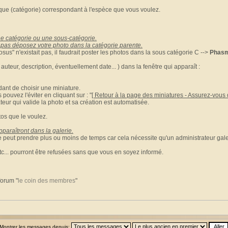
brique (catégorie) correspondant à l'espèce que vous voulez.
e catégorie ou une sous-catégorie.
ste pas déposez votre photo dans la catégorie parente.
sus" n'existait pas, il faudrait poster les photos dans la sous catégorie C -->
Phasm
 auteur, description, éventuellement date... ) dans la fenêtre qui apparaît :
ant de choisir une miniature.
s pouvez l'éviter en cliquant sur : "
[ Retour à la page des miniatures - Assurez-vous d
teur qui valide la photo et sa création est automatisée.
tos que le voulez.
paraîtront dans la galerie.
ne peut prendre plus ou moins de temps car cela nécessite qu'un administrateur gale
tc... pourront être refusées sans que vous en soyez informé.
forum "
le coin des membres
"
Montrer les messages depuis: