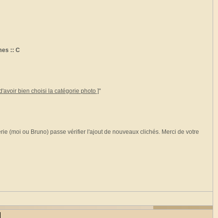
es :: C
'avoir bien choisi la catégorie photo ]
"
rie (moi ou Bruno) passe vérifier l'ajout de nouveaux clichés. Merci de votre