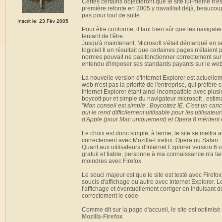
Certes certains objecteront que le site lui-même n'
première refonte en 2005 y travaillait déjà, beaucou
pas pour tout de suite.
Inscrit le: 23 Fév 2005
Pour être conforme, il faut bien sûr que les navigat
tentant de l'être.
Jusqu'à maintenant, Microsoft s'était démarqué en 
logiciel.Il en résultait que certaines pages n'étaie
normes pouvait ne pas fonctionner correctement sur u
entendu d'imposer ses standards payants sur le web
La nouvelle version d'Internet Explorer est actuell
web n'est pas la priorité de l'entreprise, qui préfère 
Internet Explorer étant ainsi incompatible avec plusie
boycott pur et simple du navigateur microsoft , estiman
"
Mon conseil est simple : Boycottez IE. C'est un canc
qui le rend difficilement utilisable pour les utilisate
d'Apple (pour Mac uniquement) et Opera 8 méritent
Le choix est donc simple, à terme, le site se mettra
correctement avec Mozilla-Firefox, Opera ou Safari.
Quant aux utilisateurs d'Internet Explorer version 6 o
gratuit et fiable, personne à ma connaissance n'a fait
moindres avec Firefox.
Le souci majeur est que le site est testé avec Fire
soucis d'affichage ou autre avec Internet Explorer. Le
l'affichage et éventuellement corriger en induisant de
correctement le code.
Comme dit sur la page d'accueil, le site est optimis
Mozilla-Firefox