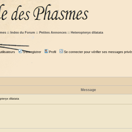
mes :: Index du Forum
::
Petites Annonces
::
Heteropteryx dilatata
tilisateurs
S'enregistrer
Profil
Se connecter pour vérifier ses messages privé
Message
eryx dilatata