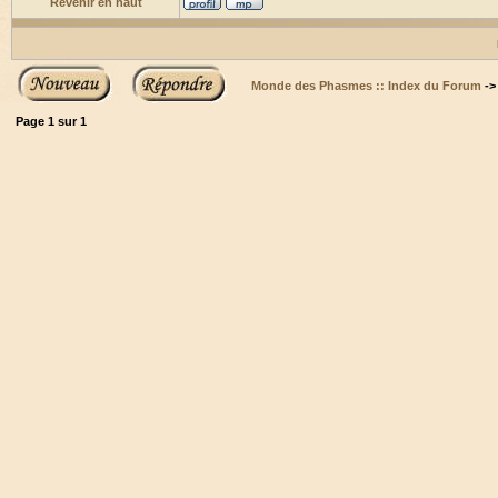
Revenir en haut
Monde des Phasmes :: Index du Forum
-
Page
1
sur
1