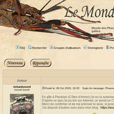
Monde des Phas
gallica
FAQ
Rechercher
Groupes d'utilisateurs
S'enregistrer
Prof
Auteur
richardunord
Posté le: 06 Oct 2020, 18:35
Sujet du message: Phasme b
nouvel inscrit
En gîte à Pleubian (Côtes d'Armor) j'ai eu la surprise
D'après ce que j'ai pu lire sur Internet, ce serait un C
Merci de confirmer et de me préciser le sexe, si poss
J'ai déposé d'autres vues dans mon blog :
https://a