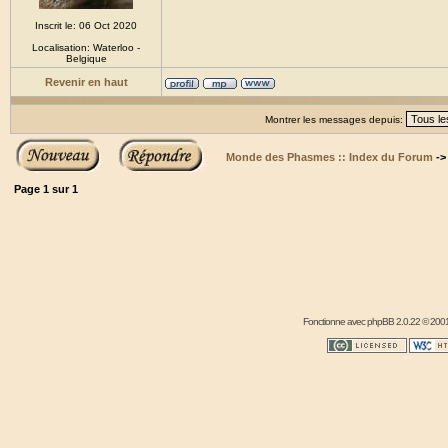
Inscrit le: 06 Oct 2020
Localisation: Waterloo -
Belgique
Revenir en haut
Montrer les messages depuis:
Monde des Phasmes :: Index du Forum
-
Page
1
sur
1
Fonctionne avec
phpBB
2.0.22 © 2001