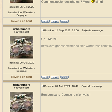
Comment poster des photos ? Merci
[/img]
Inscrit le: 06 Oct 2020
Localisation: Waterloo -
Belgique
Revenir en haut
richardunord
Posté le: 14 Sep 2022, 22:56
Sujet du message:
nouvel inscrit
Up... Merci !
https://araigneesdewaterloo.files.wordpress.com/20
Inscrit le: 06 Oct 2020
Localisation: Waterloo -
Belgique
Revenir en haut
richardunord
Posté le: 07 Aoû 2024, 10:46
Sujet du message:
nouvel inscrit
Bon ben sans réponse je m'en vais !