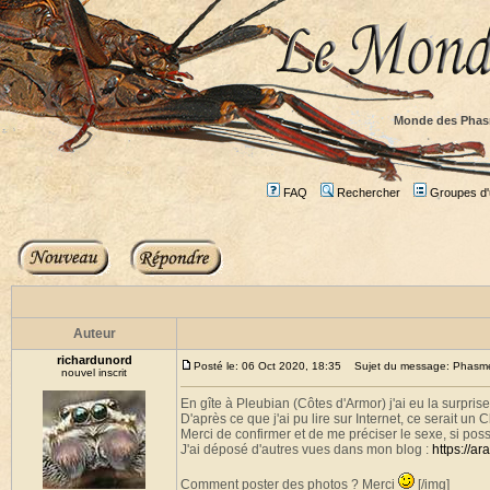
Monde des Phas
FAQ
Rechercher
Groupes d'u
Auteur
richardunord
Posté le: 06 Oct 2020, 18:35
Sujet du message: Phasme b
nouvel inscrit
En gîte à Pleubian (Côtes d'Armor) j'ai eu la surprise
D'après ce que j'ai pu lire sur Internet, ce serait un C
Merci de confirmer et de me préciser le sexe, si poss
J'ai déposé d'autres vues dans mon blog :
https://a
Comment poster des photos ? Merci
[/img]