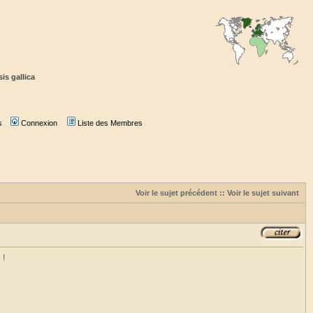
is gallica
s
Connexion
Liste des Membres
Voir le sujet précédent
::
Voir le sujet suivant
 !