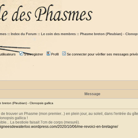
mes :: Index du Forum
::
Le coin des membres
::
Phasme breton (Pleubian) - Clonops
tilisateurs
S'enregistrer
Profil
Se connecter pour vérifier ses messages privé
Message
reton (Pleubian) - Clonopsis gallica
 de trouver un Phasme (mon premier...) en plein jour, au soleil, dans l'entrée du gîte
lonopsis gallica !
ible... La bestiole faisait 7cm de corps (mesuré).
raigneesdewaterloo.wordpress.com/2020/10/06/me-revoici-en-bretagne/