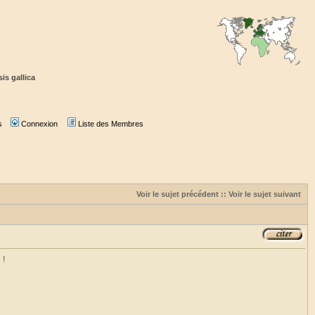
is gallica
s
Connexion
Liste des Membres
Voir le sujet précédent
::
Voir le sujet suivant
 !