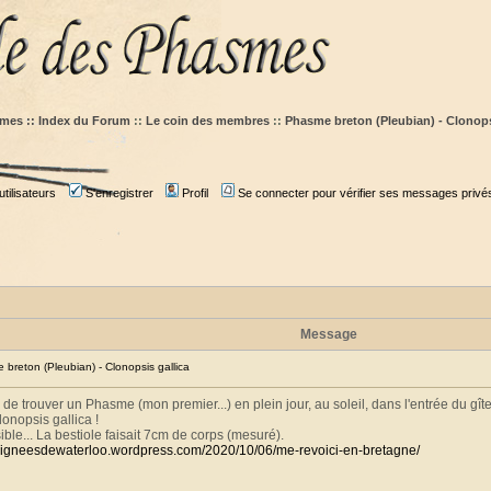
mes :: Index du Forum
::
Le coin des membres
::
Phasme breton (Pleubian) - Clonops
tilisateurs
S'enregistrer
Profil
Se connecter pour vérifier ses messages privé
Message
reton (Pleubian) - Clonopsis gallica
 de trouver un Phasme (mon premier...) en plein jour, au soleil, dans l'entrée du gîte
lonopsis gallica !
ible... La bestiole faisait 7cm de corps (mesuré).
raigneesdewaterloo.wordpress.com/2020/10/06/me-revoici-en-bretagne/