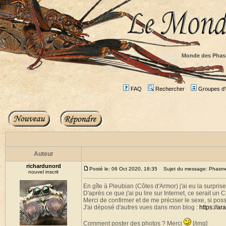
Monde des Phas
FAQ
Rechercher
Groupes d'u
Auteur
richardunord
Posté le: 06 Oct 2020, 18:35
Sujet du message: Phasme b
nouvel inscrit
En gîte à Pleubian (Côtes d'Armor) j'ai eu la surprise
D'après ce que j'ai pu lire sur Internet, ce serait un C
Merci de confirmer et de me préciser le sexe, si poss
J'ai déposé d'autres vues dans mon blog :
https://a
Comment poster des photos ? Merci
[/img]