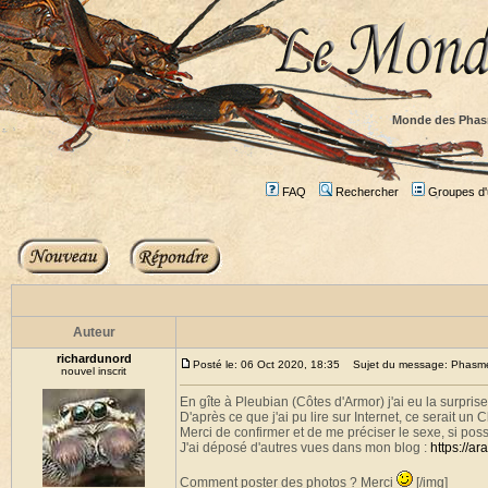
Monde des Phas
FAQ
Rechercher
Groupes d'u
Auteur
richardunord
Posté le: 06 Oct 2020, 18:35
Sujet du message: Phasme b
nouvel inscrit
En gîte à Pleubian (Côtes d'Armor) j'ai eu la surprise
D'après ce que j'ai pu lire sur Internet, ce serait un C
Merci de confirmer et de me préciser le sexe, si poss
J'ai déposé d'autres vues dans mon blog :
https://a
Comment poster des photos ? Merci
[/img]