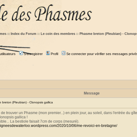
mes :: Index du Forum
::
Le coin des membres
::
Phasme breton (Pleubian) - Clonops
tilisateurs
S'enregistrer
Profil
Se connecter pour vérifier ses messages privé
Message
reton (Pleubian) - Clonopsis gallica
 de trouver un Phasme (mon premier...) en plein jour, au soleil, dans l'entrée du gîte
lonopsis gallica !
ible... La bestiole faisait 7cm de corps (mesuré).
raigneesdewaterloo.wordpress.com/2020/10/06/me-revoici-en-bretagne/