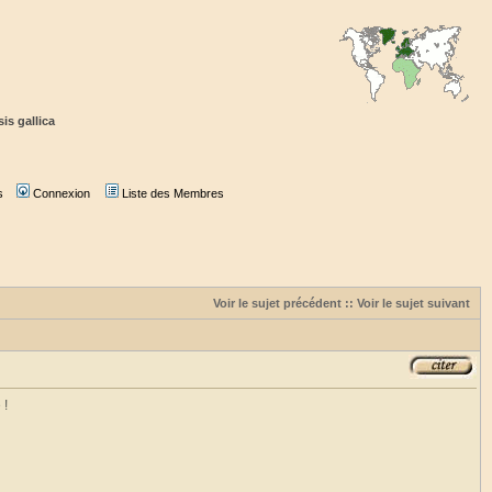
is gallica
s
Connexion
Liste des Membres
Voir le sujet précédent
::
Voir le sujet suivant
 !