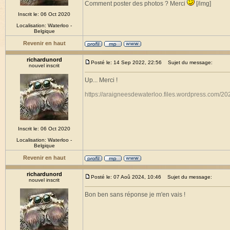
Comment poster des photos ? Merci
[/img]
Inscrit le: 06 Oct 2020
Localisation: Waterloo -
Belgique
Revenir en haut
richardunord
Posté le: 14 Sep 2022, 22:56
Sujet du message:
nouvel inscrit
Up... Merci !
https://araigneesdewaterloo.files.wordpress.com/20
Inscrit le: 06 Oct 2020
Localisation: Waterloo -
Belgique
Revenir en haut
richardunord
Posté le: 07 Aoû 2024, 10:46
Sujet du message:
nouvel inscrit
Bon ben sans réponse je m'en vais !