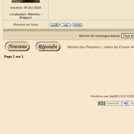
Inscrit le: 06 Oct 2020
Localisation: Waterloo -
Belgique
Revenir en haut
Montrer les messages depuis:
Monde des Phasmes :: Index du Forum
-
Page
1
sur
1
Fonctionne avec
phpBB
2.0.22 © 2001