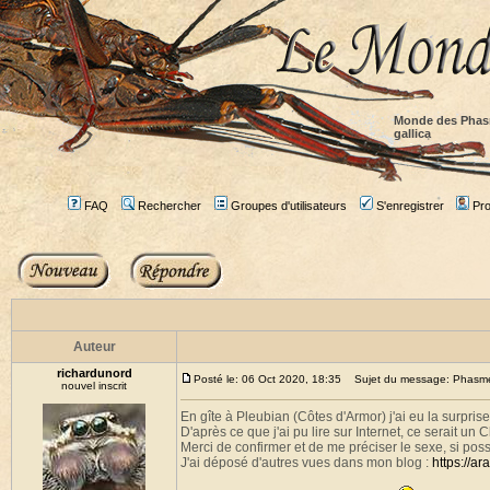
Monde des Phas
gallica
FAQ
Rechercher
Groupes d'utilisateurs
S'enregistrer
Prof
Auteur
richardunord
Posté le: 06 Oct 2020, 18:35
Sujet du message: Phasme b
nouvel inscrit
En gîte à Pleubian (Côtes d'Armor) j'ai eu la surprise
D'après ce que j'ai pu lire sur Internet, ce serait un C
Merci de confirmer et de me préciser le sexe, si poss
J'ai déposé d'autres vues dans mon blog :
https://a