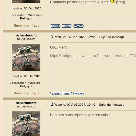
Comment poster des photos ? Merci
[/img]
Inscrit le: 06 Oct 2020
Localisation: Waterloo -
Belgique
Revenir en haut
richardunord
Posté le: 14 Sep 2022, 22:56
Sujet du message:
nouvel inscrit
Up... Merci !
https://araigneesdewaterloo.files.wordpress.com/20
Inscrit le: 06 Oct 2020
Localisation: Waterloo -
Belgique
Revenir en haut
richardunord
Posté le: 07 Aoû 2024, 10:46
Sujet du message:
nouvel inscrit
Bon ben sans réponse je m'en vais !