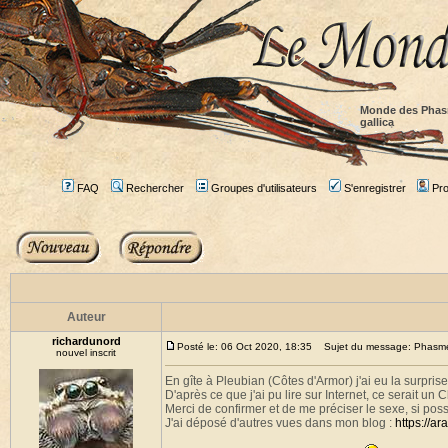
Monde des Phas
gallica
FAQ
Rechercher
Groupes d'utilisateurs
S'enregistrer
Prof
Auteur
richardunord
Posté le: 06 Oct 2020, 18:35
Sujet du message: Phasme b
nouvel inscrit
En gîte à Pleubian (Côtes d'Armor) j'ai eu la surprise
D'après ce que j'ai pu lire sur Internet, ce serait un C
Merci de confirmer et de me préciser le sexe, si poss
J'ai déposé d'autres vues dans mon blog :
https://a