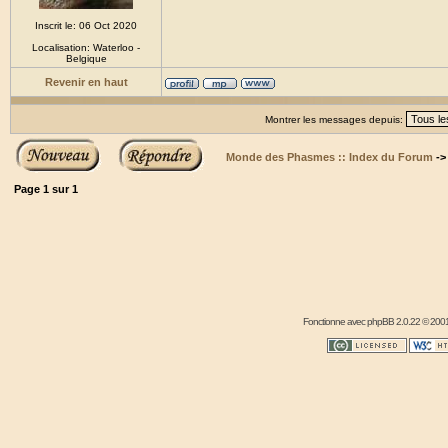
Inscrit le: 06 Oct 2020
Localisation: Waterloo -
Belgique
Revenir en haut
Montrer les messages depuis:
Monde des Phasmes :: Index du Forum
-
Page
1
sur
1
Fonctionne avec
phpBB
2.0.22 © 2001