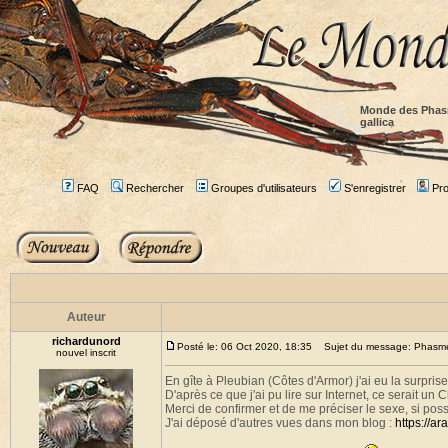
Monde des Phas
gallica
FAQ
Rechercher
Groupes d'utilisateurs
S'enregistrer
Prof
Auteur
richardunord
Posté le: 06 Oct 2020, 18:35
Sujet du message: Phasme b
nouvel inscrit
En gîte à Pleubian (Côtes d'Armor) j'ai eu la surprise
D'après ce que j'ai pu lire sur Internet, ce serait un C
Merci de confirmer et de me préciser le sexe, si poss
J'ai déposé d'autres vues dans mon blog :
https://a