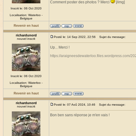
Comment poster des photos ? Merci
[/img]
Inscrit le: 06 Oct 2020
Localisation: Waterloo -
Belgique
Revenir en haut
richardunord
Posté le: 14 Sep 2022, 22:56
Sujet du message:
nouvel inscrit
Up... Merci !
https://araigneesdewaterloo.files.wordpress.com/20
Inscrit le: 06 Oct 2020
Localisation: Waterloo -
Belgique
Revenir en haut
richardunord
Posté le: 07 Aoû 2024, 10:46
Sujet du message:
nouvel inscrit
Bon ben sans réponse je m'en vais !