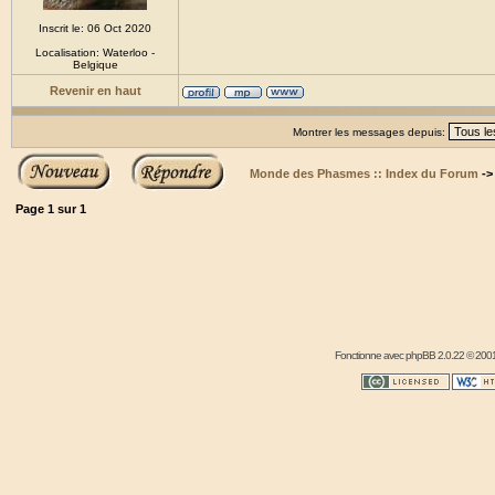
Inscrit le: 06 Oct 2020
Localisation: Waterloo -
Belgique
Revenir en haut
Montrer les messages depuis:
Monde des Phasmes :: Index du Forum
-
Page
1
sur
1
Fonctionne avec
phpBB
2.0.22 © 2001