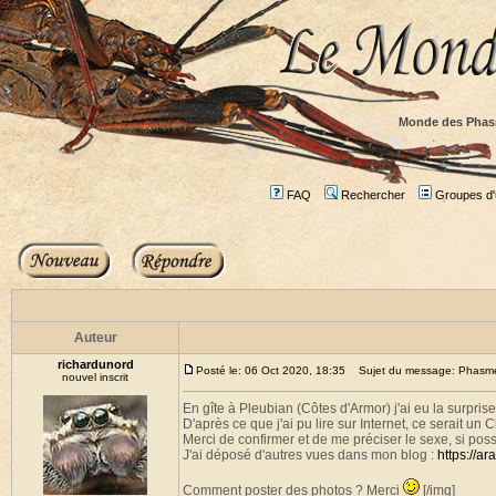
Monde des Phas
FAQ
Rechercher
Groupes d'u
Auteur
richardunord
Posté le: 06 Oct 2020, 18:35
Sujet du message: Phasme b
nouvel inscrit
En gîte à Pleubian (Côtes d'Armor) j'ai eu la surprise
D'après ce que j'ai pu lire sur Internet, ce serait un C
Merci de confirmer et de me préciser le sexe, si poss
J'ai déposé d'autres vues dans mon blog :
https://a
Comment poster des photos ? Merci
[/img]