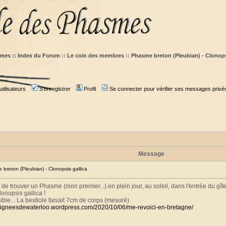
mes :: Index du Forum
::
Le coin des membres
::
Phasme breton (Pleubian) - Clonops
tilisateurs
S'enregistrer
Profil
Se connecter pour vérifier ses messages privé
Message
reton (Pleubian) - Clonopsis gallica
 de trouver un Phasme (mon premier...) en plein jour, au soleil, dans l'entrée du gîte
lonopsis gallica !
ible... La bestiole faisait 7cm de corps (mesuré).
raigneesdewaterloo.wordpress.com/2020/10/06/me-revoici-en-bretagne/