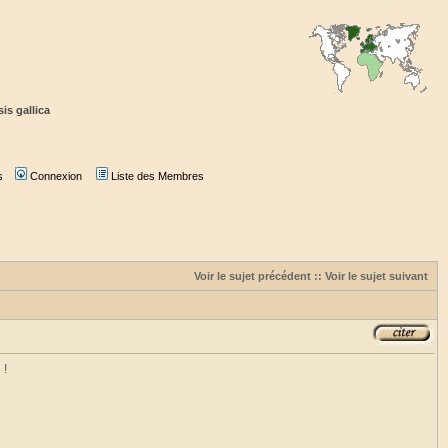
is gallica
s
Connexion
Liste des Membres
Voir le sujet précédent
::
Voir le sujet suivant
 !