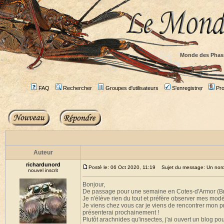
Monde des Phas
FAQ
Rechercher
Groupes d'utilisateurs
S'enregistrer
Prof
Auteur
richardunord
Posté le: 06 Oct 2020, 11:19
Sujet du message: Un nordi
nouvel inscrit
Bonjour,
De passage pour une semaine en Cotes-d'Armor (Bre
Je n'élève rien du tout et préfère observer mes modè
Je viens chez vous car je viens de rencontrer mon 
présenterai prochainement !
Plutôt arachnides qu'insectes, j'ai ouvert un blog po