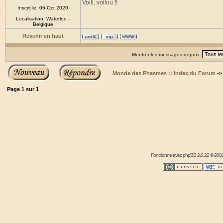
Voili, voilou !!
Inscrit le: 06 Oct 2020
Localisation: Waterloo -
Belgique
Revenir en haut
Montrer les messages depuis:
Monde des Phasmes :: Index du Forum
-
Page
1
sur
1
Fonctionne avec
phpBB
2.0.22 © 2001