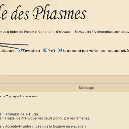
mes :: Index du Forum
::
Conditions d'élevage
::
Elevage de Trychopeplus laciniatus.
tilisateurs
S'enregistrer
Profil
Se connecter pour vérifier ses messages privé
Message
de Trychopeplus laciniatus.
es
T.laciniatus
de 1-1.5cm.
ar la suite, de m'envoyer les oeufs pondu par les femelles.
e ? Accèpte-t'il autre chose que la fougère en élevage ?