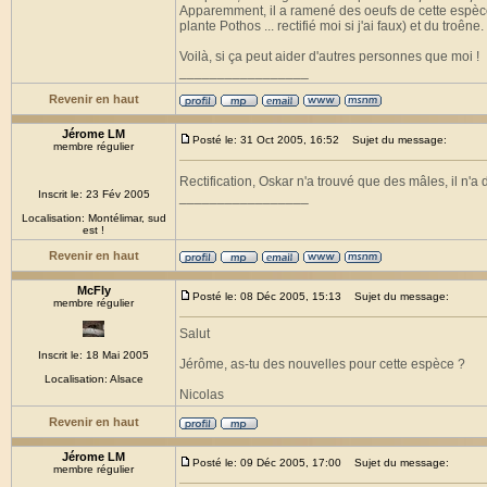
Apparemment, il a ramené des oeufs de cette espèce, i
plante Pothos ... rectifié moi si j'ai faux) et du troêne.
Voilà, si ça peut aider d'autres personnes que moi !
_________________
Revenir en haut
Jérome LM
Posté le: 31 Oct 2005, 16:52
Sujet du message:
membre régulier
Rectification, Oskar n'a trouvé que des mâles, il n'a
Inscrit le: 23 Fév 2005
_________________
Localisation: Montélimar, sud
est !
Revenir en haut
McFly
Posté le: 08 Déc 2005, 15:13
Sujet du message:
membre régulier
Salut
Inscrit le: 18 Mai 2005
Jérôme, as-tu des nouvelles pour cette espèce ?
Localisation: Alsace
Nicolas
Revenir en haut
Jérome LM
Posté le: 09 Déc 2005, 17:00
Sujet du message:
membre régulier