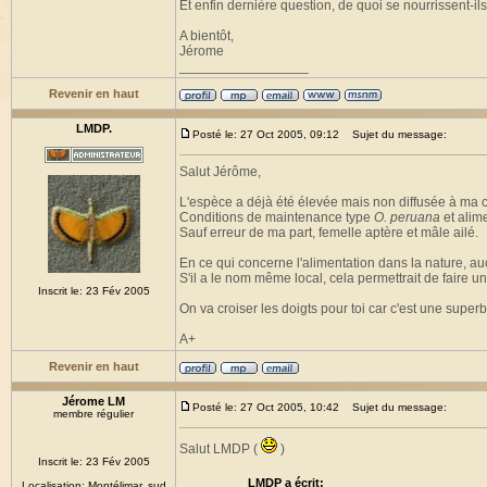
Et enfin dernière question, de quoi se nourrissent-il
A bientôt,
Jérome
_________________
Revenir en haut
LMDP.
Posté le: 27 Oct 2005, 09:12
Sujet du message:
Salut Jérôme,
L'espèce a déjà été élevée mais non diffusée à ma
Conditions de maintenance type
O. peruana
et alime
Sauf erreur de ma part, femelle aptère et mâle ailé.
En ce qui concerne l'alimentation dans la nature, aucu
S'il a le nom même local, cela permettrait de faire u
Inscrit le: 23 Fév 2005
On va croiser les doigts pour toi car c'est une super
A+
Revenir en haut
Jérome LM
Posté le: 27 Oct 2005, 10:42
Sujet du message:
membre régulier
Salut LMDP (
)
Inscrit le: 23 Fév 2005
LMDP a écrit:
Localisation: Montélimar, sud