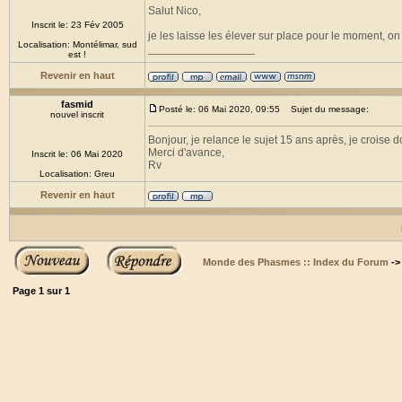
Salut Nico,
Inscrit le: 23 Fév 2005
je les laisse les élever sur place pour le moment, o
Localisation: Montélimar, sud
_________________
est !
Revenir en haut
fasmid
Posté le: 06 Mai 2020, 09:55
Sujet du message:
nouvel inscrit
Bonjour, je relance le sujet 15 ans après, je croise
Merci d'avance,
Inscrit le: 06 Mai 2020
Rv
Localisation: Greu
Revenir en haut
Monde des Phasmes :: Index du Forum
-
Page
1
sur
1