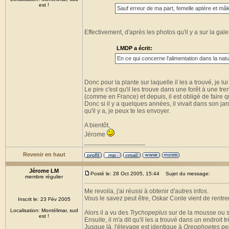
est !
Sauf erreur de ma part, femelle aptère et mâle
Effectivement, d'après les photos qu'il y a sur la gale
LMDP a écrit:
En ce qui concerne l'alimentation dans la natur
Donc pour la plante sur laquelle il les a trouvé, je l
Le pire c'est qu'il les trouve dans une forêt à une tr
(comme en France) et depuis, il est obligé de faire 
Donc si il y a quelques années, il vivait dans son jar
qu'il y a, je peux te les envoyer.
A bientôt,
Jérome
_________________
Revenir en haut
Jérome LM
Posté le: 28 Oct 2005, 15:44
Sujet du message:
membre régulier
Me revoila, j'ai réussi à obtenir d'autres infos.
Vous le savez peut être, Oskar Conle vient de rentrer 
Inscrit le: 23 Fév 2005
Localisation: Montélimar, sud
Alors il a vu des
Trychopeplus
sur de la mousse ou su
est !
Ensuite, il m'a dit qu'il les a trouvé dans un endroit
Jusque là, l'élevage est identique à
Oreophoetes pe