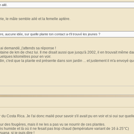
 ailé.
rie, le mâle semble ailé et la femelle aptère.
e, aucune idée, sur quelle plante ton contact a-t'il trouvé les jeunes ?
ui ai demandé, j'attends sa réponse !
entaine de km de chez lui. Il me disait aussi que jusqu'à 2002, il en trouvait même d
quelques kilomètres pour en voir.
din, c'est que la plante est présente dans son jardin ... et justement il m'a envoyé q
du Costa Rica. Je l'ai donc mailé pour savoir s'il avait pu en voir et si oui sur quell
r des fougères, mais il ne les a pas vu se nourrir de ces plantes.
 très humide et là où il ne fesait pas trop chaud (température variant de 16 à 25°C)
ruana
, si je puis dire !